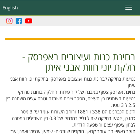
דילוג
English
Toggle
לתוכן
navigation
העיקרי
בחינת כנות ועיצובים באפרסק -
חלקת יוני חוות אבני איתן
נטיעות בחלקה לבחינת כנות ועיצובים באפרסק, בחלקת יוני חוות אבני
איתן
בחינת אפרסק צפוף במבנה של קיר פירות. החלקה בוחנת מרחקי
נטיעות משתנים בין העצים, מספר צירים משתנה וגובה עצים משתנה בין
2.5 ל 3 מטר.
הזנים הנבחנים הם 338 ו 1881 ורוחב השורות עומד על 3 מטר.
כמו כן, ינטעו בחלקה שתיל גליל במרחק של 0.8 בין השתילים במטרה
לבחון ציפוף עצים והשפעה הדדית.
חוקר ראשי- דר' עומר קראין. חוקרים שותפים- שמעון אנטמן ואמנון ארז