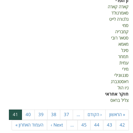
זן הפרי
שנתיים
קארה קארה
הדרים
סאמרגולד
2020
גלנורה לייט
סמי
קמבריה
סטאר רובי
מאמא
סיגל
תמחר
עמית
מירי
סנגוונילי
ראסטנברג
ניו הול
חוקר אחראי
צליל בראס
דפדוף
דף
« הראשון
הדף
‹ הקודם
…
דף
37
דף
38
דף
39
דף
40
דף
41
ראשון
הקודם
נוכחי
דף
42
דף
43
דף
44
דף
45
…
הדף
Next ›
הדף
העמוד האחרון »
הבא
האחרון