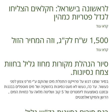
לראשונה בישראל: חקלאים הצליחו
לגדל פטריות כמהין
קרא עוד
על
לראשונה
בישראל:
1,500 ש"ח לק"ג, וזה המחיר הזול
חקלאים
הצליחו
קרא עוד
על
לגדל
1,500
פטריות
ש"ח
סיור הנהלת מקורות מחוז גליל בחוות
כמהין
לק"ג,
צמח נסיונות.
וזה
המחיר
הזול
בסיור שמנו דגש על פרוייקט התפלת מים שהוקם ע"י מו"פ צפון לפני
כעשור. עד כה, נעשו לא מעט נסיונות בהשקיה של מים מוטפלים בבננות
ובמנגו באמצעות ליזמטרים של 5 קוב ושליטה מלאה על כמויות המים ,
הדשן והמיקרואלמנטים