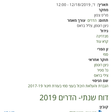
תאריך
ד', 12/18/2019 - 12:00
מחקר
מו"פ צפון
תחום
הדרים
עורך מאמר
ניצן רוטמן, צליל בראס
גידול
מנדרינה
קרא עוד
על
הגברת
זן הפרי
והעלאת
סמי
היבול
חוקר אחראי
בעצי
ניצן רוטמן
סמי
גל ספיר
בעזרת
צילי בראס
חיגור
שם הניסוי
2017-
הגברת והעלאת היבול בעצי סמי בעזרת חיגור 2017-19
19
2017-
דוח שנתי- הדרים 2019
19
קובץ