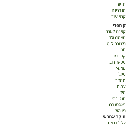
תפוז
מנדרינה
קרא עוד
על
דוח
זן הפרי
שנתי-
קארה קארה
הדרים
סאמרגולד
2019
גלנורה לייט
סמי
קמבריה
סטאר רובי
מאמא
סיגל
תמחר
עמית
מירי
סנגוונילי
ראסטנברג
ניו הול
חוקר אחראי
צליל בראס