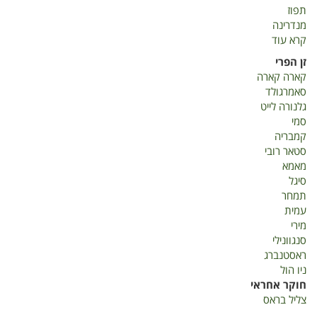
תפוז
מנדרינה
קרא עוד
על
דוח
זן הפרי
שנתי-
קארה קארה
הדרים
סאמרגולד
2019
גלנורה לייט
סמי
קמבריה
סטאר רובי
מאמא
סיגל
תמחר
עמית
מירי
סנגוונילי
ראסטנברג
ניו הול
חוקר אחראי
צליל בראס