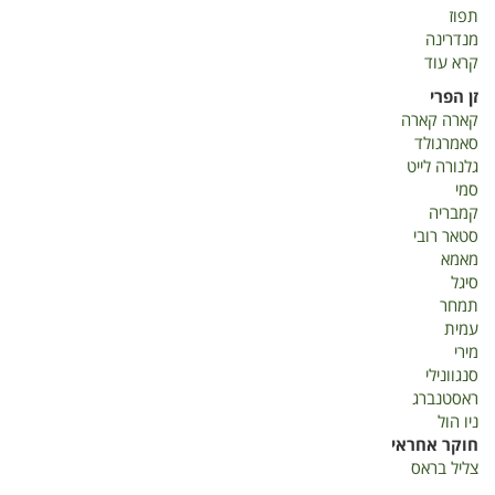
תפוז
מנדרינה
קרא עוד
על
דוח
זן הפרי
שנתי-
קארה קארה
הדרים
סאמרגולד
2019
גלנורה לייט
סמי
קמבריה
סטאר רובי
מאמא
סיגל
תמחר
עמית
מירי
סנגוונילי
ראסטנברג
ניו הול
חוקר אחראי
צליל בראס