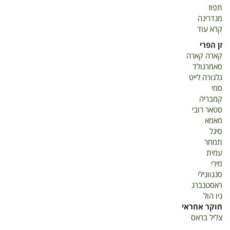
תפוז
מנדרינה
קרא עוד
על
דוח
זן הפרי
שנתי-
קארה קארה
הדרים
סאמרגולד
2019
גלנורה לייט
סמי
קמבריה
סטאר רובי
מאמא
סיגל
תמחר
עמית
מירי
סנגוונילי
ראסטנברג
ניו הול
חוקר אחראי
צליל בראס