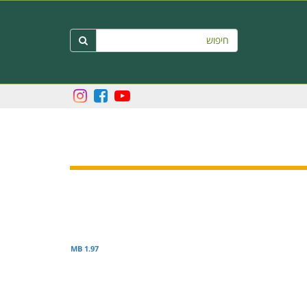
חיפוש

1.97 MB