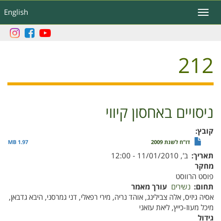
דילוג
English
Toggle
לתוכן
navigation
העיקרי
212
ניסויים באחסון קיווי
קובץ
דו"ח לשנת 2009
1.97 MB
תאריך
ב', 11/01/2010 - 12:00
מחקר
פוסט הרווסט
תחום
נשירים
עורך מאמר
אסיה גיזיס, אלה צבילינג, אוהד נריה, מירי רפאלי, דני גמרסני, היבא גדבאן,
מיכל מעוז-כייץ, ליאת עזאני
גידול