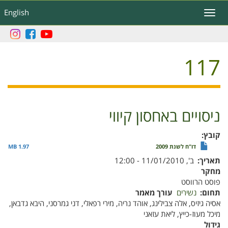
דילוג
English
Toggle
לתוכן
navigation
העיקרי
117
ניסויים באחסון קיווי
קובץ
דו"ח לשנת 2009
1.97 MB
תאריך
ב', 11/01/2010 - 12:00
מחקר
פוסט הרווסט
תחום
נשירים
עורך מאמר
אסיה גיזיס, אלה צבילינג, אוהד נריה, מירי רפאלי, דני גמרסני, היבא גדבאן,
מיכל מעוז-כייץ, ליאת עזאני
גידול