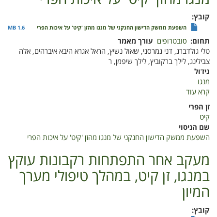
Eriobotrya
japonica
קובץ
(,
השפעת ממשק הדישון החנקני של מנגו מהזן 'קיט' על איכות הפרי
1.6 MB
זן
תחום
סובטרופים
עורך מאמר
'אברי'
טלי גולדברג, דני גמרסני, שאול נשיץ, הראל אגרא היבא איברהים, אלה
לאחר
צבילינג, לילך ברקוביץ, לילך שיפמן, ר
קטיף
גידול
מנגו
קרא עוד
על
השפעת
זן הפרי
ממשק
קיט
הדישון
שם הניסוי
החנקני
השפעת ממשק הדישון החנקני של מנגו מהזן 'קיט' על איכות הפרי
של
מנגו
מעקב אחר התפתחות רקבונות עוקץ
מהזן
במנגו, זן קיט, במהלך טיפולי מערך
'קיט'
על
המיון
איכות
הפרי
קובץ