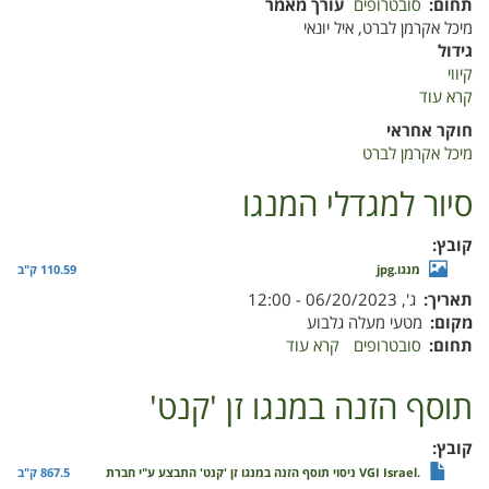
תחום
סובטרופים
עורך מאמר
מיכל אקרמן לברט, איל יונאי
גידול
קיווי
קרא עוד
על
דוח
חוקר אחראי
מסכם
מיכל אקרמן לברט
2024
–
סיור למגדלי המנגו
הקמת
חלקת
קובץ
מודל
מנגו.jpg
110.59 ק"ב
ללימוד
תאריך
ג', 06/20/2023 - 12:00
ממשק
מקום
מטעי מעלה גלבוע
ההשקיה
תחום
סובטרופים
קרא עוד
על
והדישון
סיור
בקיווי
למגדלי
תוסף הזנה במנגו זן 'קנט'
המנגו
קובץ
.VGI Israel ניסוי תוסף הזנה במנגו זן 'קנט' התבצע ע"י חברת
867.5 ק"ב