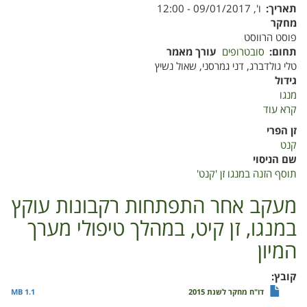
תאריך
ו', 09/01/2017 - 12:00
מחקר
פוסט הרווסט
תחום
סובטרופים
עורך מאמר
טלי גולדברג, דני גמרסני, שאול נשיץ
גידול
מנגו
קרא עוד
על
תוסף
זן הפרי
הזנה
קנט
במנגו
שם הניסוי
זן
תוסף הזנה במנגו זן 'קנט'
'קנט'
מעקב אחר התפתחות רקבונות עוקץ
במנגו, זן קיט, במהלך טיפולי מערך
המיון
קובץ
דו"ח מחקר לשנת 2015
1.1 MB