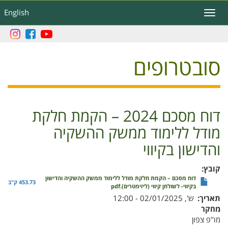
דילוג
English
Toggle
לתוכן
navigation
העיקרי
סובטרופים
דוח מסכם 2024 – הקמת חלקת
מודל ללימוד ממשק ההשקיה
והדישון בקיווי
קובץ
דוח מסכם – הקמת חלקת מודל ללימוד ממשק ההשקיה והדישון
453.73 ק"ב
בקיווי- לשולחן קיווי (ליזימטרים).pdf
תאריך
ש', 02/01/2025 - 12:00
מחקר
מו"פ צפון