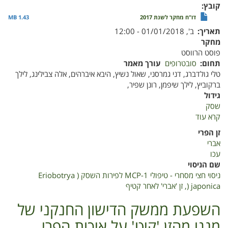
קובץ
דו"ח מחקר לשנת 2017
1.43 MB
תאריך
ב', 01/01/2018 - 12:00
מחקר
פוסט הרווסט
תחום
סובטרופים
עורך מאמר
טלי גולדברג, דני גמרסני, שאול נשיץ, היבא איברהים, אלה צבילינג, לילך
ברקוביץ, לילך שיפמן, רונן שפיר,
גידול
שסק
קרא עוד
על
ניסוי
זן הפרי
חצי
אברי
מסחרי
עכו
-
שם הניסוי
טיפולי
ניסוי חצי מסחרי - טיפולי 1-MCP לפירות השסק ( Eriobotrya
1-
japonica (, זן 'אברי' לאחר קטיף
MCP
לפירות
השפעת ממשק הדישון החנקני של
השסק
מנגו מהזן 'קיט' על איכות הפרי
(