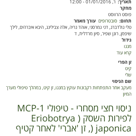
תאריך
ו', 01/01/2016 - 12:00
מחקר
פוסט הרווסט
תחום
סובטרופים
עורך מאמר
טלי גולדברג, דני גמרסני, אוהד נריה, אלה צבילינג, היבא איברהים, לילך
שיפמן, רונן שפיר, סיון מרדלית, ד
גידול
מנגו
קרא עוד
על
מעקב
זן הפרי
אחר
קיט
התפתחות
שלי
רקבונות
שם הניסוי
עוקץ
מעקב אחר התפתחות רקבונות עוקץ במנגו, זן קיט, במהלך טיפולי מערך
במנגו,
המיון
זן
קיט,
ניסוי חצי מסחרי - טיפולי 1-MCP
במהלך
לפירות השסק ( Eriobotrya
טיפולי
מערך
japonica (, זן 'אברי' לאחר קטיף
המיון