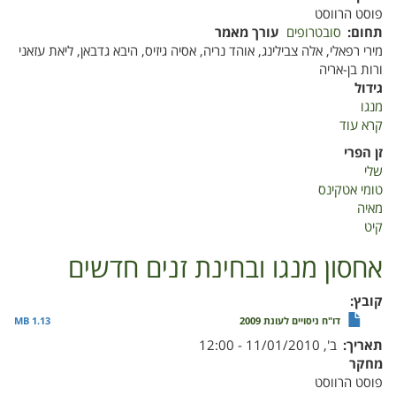
פוסט הרווסט
תחום
סובטרופים
עורך מאמר
מירי רפאלי, אלה צבילינג, אוהד נריה, אסיה גיזיס, היבא גדבאן, ליאת עזאני
ורות בן-אריה
גידול
מנגו
קרא עוד
על
מדדי
זן הפרי
הבשלה
שלי
לקטיף
טומי אטקינס
מנגו
מאיה
קיט
אחסון מנגו ובחינת זנים חדשים
קובץ
דו"ח ניסויים לעונת 2009
1.13 MB
תאריך
ב', 11/01/2010 - 12:00
מחקר
פוסט הרווסט