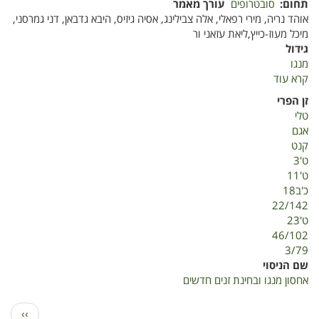
תחום
סובטרופים
עורך מאמר
אוהד נריה, מירי רפאלי, אלה צבילינג, אסיה גיזיס, היבא גדבאן, דני גמרסני,
מיכל מעוז-כייץ,ליאת עזאני ור
גידול
מנגו
קרא עוד
על
אחסון
זן הפרי
מנגו
טלי
ובחינת
אגם
זנים
קנט
חדשים
ט'3
ט'11
כ'ב18
22/142
ט'23
46/102
3/79
שם הניסוי
אחסון מנגו ובחינת זנים חדשים
דפדוף
הדף
››