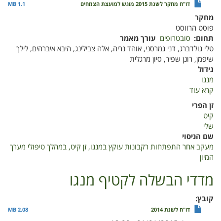
דו"ח מחקר לשנת 2015 מוגש למועצת הצמחים
1.1 MB
מחקר
פוסט הרווסט
תחום
סובטרופים
עורך מאמר
טלי גולדברג, דני גמרסני, אוהד נריה, אלה צבילינג, היבא איברהים, לילך
שיפמן, רונן שפיר, סיון מרגלית
גידול
מנגו
קרא עוד
על
מעקב
זן הפרי
אחר
קיט
התפתחות
שלי
רקבונות
שם הניסוי
עוקץ
מעקב אחר התפתחות רקבונות עוקץ במנגו, זן קיט, במהלך טיפולי מערך
במנגו,
המיון
זן
קיט,
מדדי הבשלה לקטיף מנגו
במהלך
טיפולי
קובץ
מערך
דו"ח לשנת 2014
2.08 MB
המיון