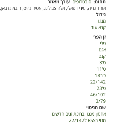
תחום
סובטרופים
עורך מאמר
אוהד נריה, מירי רפאלי, אלה צבילינג, אסיה גיזיס, היבא גדבאן, 
גידול
מנגו
קרא עוד
על
אחסון
זן הפרי
מנגו
טלי
ובחינת
אגם
זנים
קנט
חדשים
ט'3
ט'11
כ'ב18
22/142
ט'23
46/102
3/79
שם הניסוי
אחסון מנגו ובחינת זנים חדשים
מנוי בRSS ל22/142