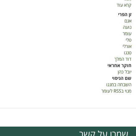
קרא עוד
על
השבחה
זן הפרי
במנגו-
אגם
דוח
נועה
מסכם
עומר
למדער
טלי
2019
אורלי
טנגו
דוד המלך
חוקר אחראי
יובל כהן
שם הניסוי
השבחה במנגו
מנוי בRSS לעומר
שמרו על קשר