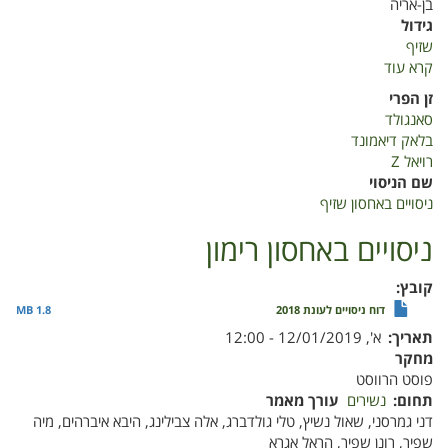
בן-אריה
גידול
שזיף
קרא עוד
על
ניסויים
זן הפרי
באחסון
סאנגולד
שזיף
בלאק דיאמונד
רויאל Z
שם הניסוי
ניסויים באחסון שזיף
ניסויים באחסון רימון
קובץ
דוח ניסויים לעונת 2018
1.8 MB
תאריך
א', 12/01/2019 - 12:00
מחקר
פוסט הרווסט
תחום
נשירים
עורך מאמר
דני גמרסני, שאול נשיץ, טלי גולדברג, אלה צבילינג, היבא איברהים, מיה
שפיר, רונן שפיר, הראל אגרא