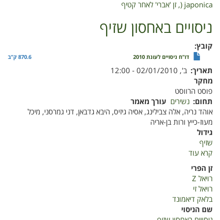
1-
japonica (, זן 'אברי' לאחר קטיף
MCP
לפירות
ניסויים באחסון שזיף
השסק
(
קובץ
Eriobotrya
דו"ח ניסויים לעונת 2010
870.6 ק"ב
japonica
תאריך
ב', 02/01/2010 - 12:00
(,
מחקר
זן
פוסט הרווסט
'אברי'
תחום
נשירים
עורך מאמר
לאחר
אוהד נריה, אלה צבילינג, אסיה גיזיס, היבא גדבאן, דני גמרסני, מיכל
קטיף
מעוז-כייץ ורות בן-אריה
גידול
שזיף
קרא עוד
על
ניסויים
זן הפרי
באחסון
רויאל Z
שזיף
רויאל זי
בלאק דיאמונד
שם הניסוי