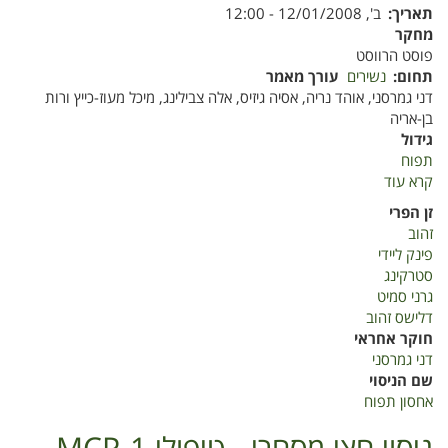
תאריך
ב', 12/01/2008 - 12:00
כושר
מחקר
השתמרות
פוסט הרווסט
תפוחים
תחום
נשירים
עורך מאמר
מזן
דני גמרסני, אוהד נריה, אסיה גיזיס, אלה צבילינג, מיכל מעוז-כייץ ורות
דלישס
בן-אריה
זהוב
גידול
תפוח
קרא עוד
על
אחסון
זן הפרי
תפוח
זהוב
פינק ליידי
סטרקינג
גרני סמיט
דלישס זהוב
חוקר אחראי
דני גמרסני
שם הניסוי
אחסון תפוח