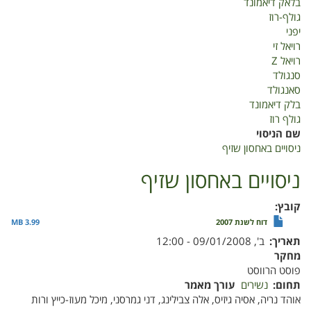
בלאק דיאמונד
גולף-רוז
יפני
רויאל זי
רויאל Z
סנגולד
סאנגולד
בלק דיאמונד
גולף רוז
שם הניסוי
ניסויים באחסון שזיף
ניסויים באחסון שזיף
קובץ
דוח לשנת 2007
3.99 MB
תאריך
ב', 09/01/2008 - 12:00
מחקר
פוסט הרווסט
תחום
נשירים
עורך מאמר
אוהד נריה, אסיה גיזיס, אלה צבילינג, דני גמרסני, מיכל מעוז-כייץ ורות