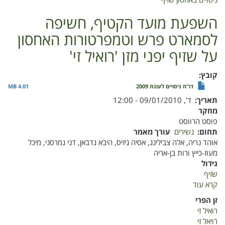
ניסויים באחסון שזיף
השפעת מועד הקטיף, חשיפה
לסמארט פרש וטמפרטורות האחסון
על שזיף יפני מזן 'רואיל זי'
קובץ
דו"ח ניסויים לעונת 2009
4.01 MB
תאריך
ד', 09/01/2010 - 12:00
מחקר
פוסט הרווסט
תחום
נשירים
עורך מאמר
אוהד נריה, אלה צבילינג, אסיה גיזיס, היבא גדבאן, דני גמרסני, מיכל
מעוז-כייץ ורות בן-אריה
גידול
שזיף
קרא עוד
על
השפעת
זן הפרי
מועד
רואיל זי
הקטיף,
רויאל זי