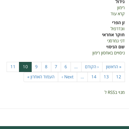
גידול
רימון
קרא עוד
על
ניסויים
זן הפרי
באחסון
וונדרפול
רימון
חוקר אחראי
דני גמרסני
שם הניסוי
ניסויים באחסון רימון
דפדוף
דף
« הראשון
הדף
‹ הקודם
…
6
דף
7
דף
8
דף
9
דף
דף
10
דף
11
ראשון
הקודם
נוכחי
דף
12
דף
13
דף
14
…
הדף
Next ›
הדף
העמוד האחרון »
הבא
האחרון
מנוי בRSS ל