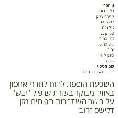
ניסויים
זן הפרי
באחסון
דלישס זהוב
תפוח
קריפס פינק
רויאל גלה
גייל גלה
סטרקינג
גרני סמית
גרני סמיט
זהוב
פינק ליידי
גאלה
שם הניסוי
ניסויים באחסון תפוח
השפעת הוספת לחות לחדרי אחסון
באוויר מבוקר בעזרת ערפול "יבש"
על כושר השתמרות תפוחים מזן
דלישס זהוב