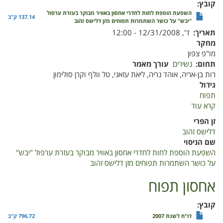
קובץ
השפעת הוספת לחות לחדרי אחסון באוויר מבוקר בעזרת ערפול
137.14 ק"ב
"יבש" על כושר השתמרות תפוחים מזן דלישס זהוב
תאריך
ד', 12/31/2008 - 12:00
מחקר
מו"פ צפון
תחום
נשירים
עורך מאמר
רות בן-אריה, אוהד נריה, ליאת עזאני, טל וולף וקרן סולימון
גידול
תפוח
קרא עוד
על
השפעת
זן הפרי
הוספת
דלישס זהוב
לחות
שם הניסוי
לחדרי
השפעת הוספת לחות לחדרי אחסון באוויר מבוקר בעזרת ערפול "יבש"
אחסון
על כושר השתמרות תפוחים מזן דלישס זהוב
באוויר
מבוקר
אחסון תפוח
בעזרת
ערפול
קובץ
"יבש"
דו"ח לשנת 2007
796.72 ק"ב
על