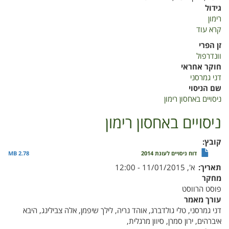
גידול
רימון
קרא עוד
על
ניסויים
זן הפרי
באחסון
וונדרפול
רימון
חוקר אחראי
דני גמרסני
שם הניסוי
ניסויים באחסון רימון
ניסויים באחסון רימון
קובץ
דוח ניסויים לעונת 2014
2.78 MB
תאריך
א', 11/01/2015 - 12:00
מחקר
פוסט הרווסט
עורך מאמר
דני גמרסני, טלי גולדברג, אוהד נריה, לילך שיפמן, אלה צבילינג, היבא
איברהים, ירון סמרן, סיוון מרגלית,