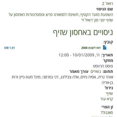
חשיפה
רויאל Z
לסמארט
שם הניסוי
פרש
השפעת מועד הקטיף, חשיפה לסמארט פרש וטמפרטורות האחסון על
וטמפרטורות
שזיף יפני מזן 'רואיל זי'
האחסון
על
ניסויים באחסון שזיף
שזיף
יפני
קובץ
מזן
דוח לשנת 2008
1.01 MB
'רואיל
תאריך
ה', 10/01/2009 - 12:00
זי'
מחקר
פוסט הרווסט
תחום
נשירים
עורך מאמר
אוהד נריה, אסיה גיזיס, אלה צבילינג, דני גמרסני, מיכל מעוז-כייץ ורות
בן-אריה
גידול
שזיף
קרא עוד
על
ניסויים
זן הפרי
באחסון
סאנגולד
שזיף