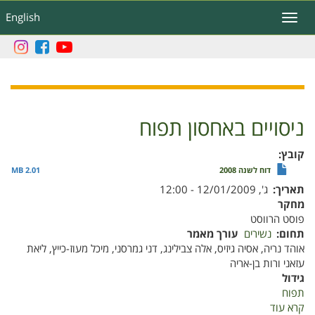
דילוג
English
Toggle
לתוכן
navigation
העיקרי
ניסויים באחסון תפוח
קובץ
דוח לשנה 2008
2.01 MB
תאריך
ג', 12/01/2009 - 12:00
מחקר
פוסט הרווסט
תחום
נשירים
עורך מאמר
אוהד נריה, אסיה גיזיס, אלה צבילינג, דני גמרסני, מיכל מעוז-כייץ, ליאת
עזאני ורות בן-אריה
גידול
תפוח
קרא עוד
על