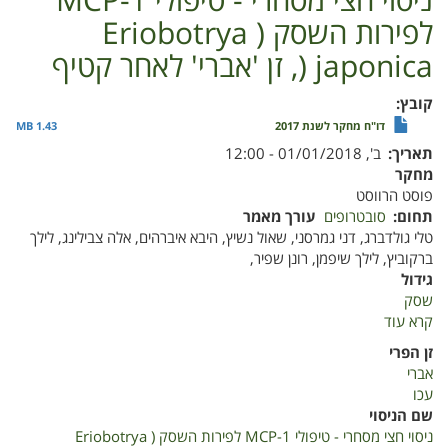
ניסוי חצי מסחרי - טיפולי 1-MCP
לפירות השסק ( Eriobotrya
japonica (, זן 'אברי' לאחר קטיף
קובץ
דו"ח מחקר לשנת 2017
1.43 MB
תאריך
ב', 01/01/2018 - 12:00
מחקר
פוסט הרווסט
תחום
סובטרופים
עורך מאמר
טלי גולדברג, דני גמרסני, שאול נשיץ, היבא איברהים, אלה צבילינג, לילך
ברקוביץ, לילך שיפמן, רונן שפיר,
גידול
שסק
קרא עוד
על
ניסוי
זן הפרי
חצי
אברי
מסחרי
עכו
-
שם הניסוי
טיפולי
ניסוי חצי מסחרי - טיפולי 1-MCP לפירות השסק ( Eriobotrya