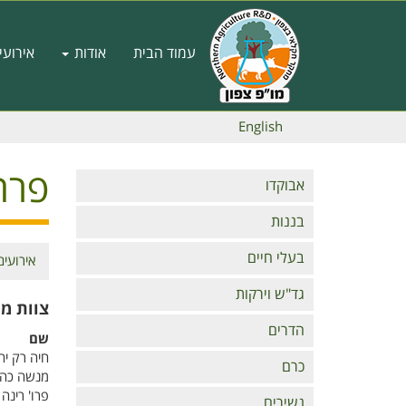
דילוג
לתוכן
Main
העיקרי
עמוד הבית
אודות
אירועי
navigation
English
פרח
Branches
אבוקדו
בננות
בעלי חיים
אירועים
תפרי
גד"ש וירקות
פרחי
צוות מ
הדרים
שם
חיה רק יה
כרם
מנשה כהן
פרו' רינה
נשירים