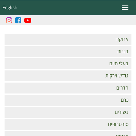
דילוג
English
Toggle
לתוכן
navigation
העיקרי
Branches
אבוקדו
בננות
בעלי חיים
גד"ש וירקות
הדרים
כרם
נשירים
סובטרופים