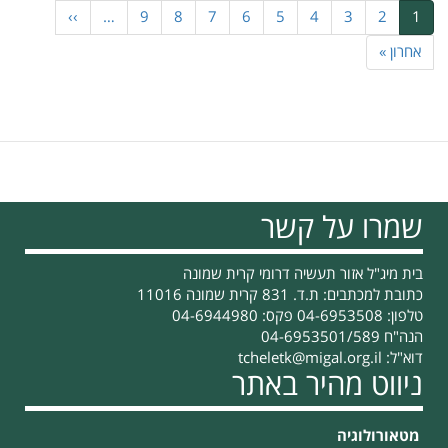
1
דף
2
דף
3
דף
4
דף
5
דף
6
דף
7
דף
8
דף
9
דף
…
››
הדף
נוכחי
הבא
הדף
אחרון »
האחרון
שמרו על קשר
בית מיג"ל אזור תעשיה דרומי קרית שמונה
כתובת למכתבים: ת.ד. 831 קרית שמונה 11016
טלפון: 04-6953508 פקס: 04-6944980
הנה"ח 04-6953501/589
דוא"ל:
tcheletk@migal.org.il
ניווט מהיר באתר
מטאורולוגיה