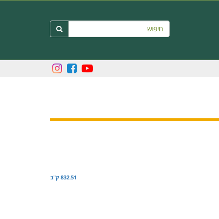
חיפוש

832.51 ק"ב