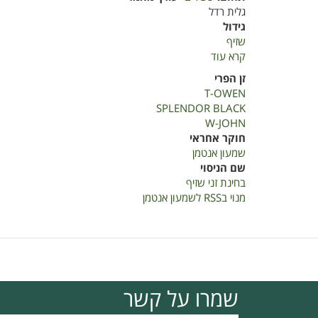
גלית רדל
גידול
שזיף
קרא עוד
על
בחינת
זן הפרי
זני
T-OWEN
שזיף
SPLENDOR BLACK
2019
W-JOHN
חוקר אחראי
שמעון אנטמן
שם הניסוי
בחינת זני שזיף
מנוי בRSS לשמעון אנטמן
שמרו על קשר