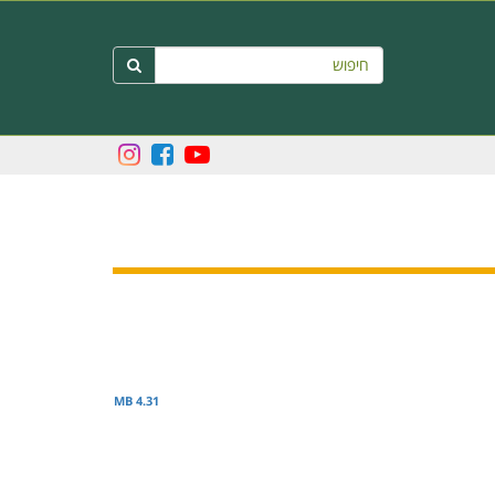
חיפוש

4.31 MB