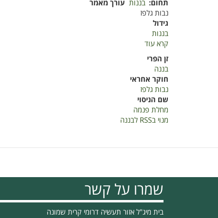
תחום
בננות
עורך מאמר
נבות גלפז
גידול
בננות
קרא עוד
על
מחלת
זן הפרי
פנמה
בננה
בבננות-
חוקר אחראי
דוח
נבות גלפז
שנתי
שם הניסוי
למדער
מחלת פנמה
2019
מנוי בRSS לבננה
שמרו על קשר
בית מיג"ל אזור תעשיה דרומי קרית שמונה