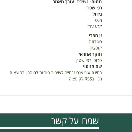
תחום
נשירים
עורך מאמר
רפי שטרן
גידול
אגס
קרא עוד
על
בחינת
זן הפרי
עצי
ספדונה
אגס
קוסציה
ננסיים
חוקר אחראי
לשיפור
פרופ' רפי שטרן
פוריות
שם הניסוי
לחיסכון
בחינת עצי אגס ננסיים לשיפור פוריות לחיסכון בהוצאות
בהוצאות
מנוי בRSS לקוסציה
שמרו על קשר