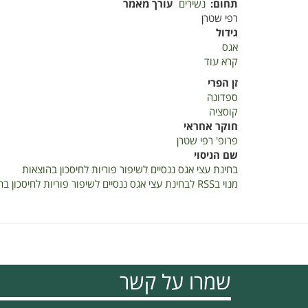
תחום
נשירים
עורך מאמר
רפי שטרן
גידול
אגס
קרא עוד
על
בחינת
זן הפרי
עצי
ספדונה
אגס
קוסציה
ננסיים
חוקר אחראי
לשיפור
פרופ' רפי שטרן
פוריות
שם הניסוי
לחיסכון
בחינת עצי אגס ננסיים לשיפור פוריות לחיסכון בהוצאות
בהוצאות
מנוי בRSS לבחינת עצי אגס ננסיים לשיפור פוריות לחיסכון בהוצאות
שמרו על קשר