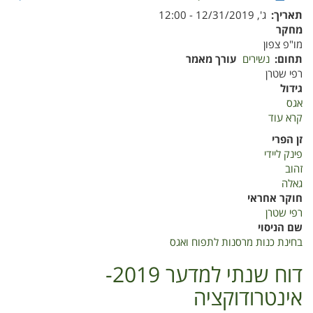
תאריך
ג', 12/31/2019 - 12:00
מחקר
מו"פ צפון
תחום
נשירים
עורך מאמר
רפי שטרן
גידול
אגס
קרא עוד
על
דוח
זן הפרי
שנתי
פינק ליידי
2019-
זהוב
מבחן
גאלה
כנות
חוקר אחראי
תפוח
רפי שטרן
ואגס
שם הניסוי
בחינת כנות מרסנות לתפוח ואגס
דוח שנתי למדער 2019-
אינטרודוקציה