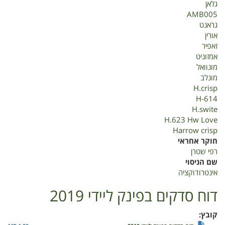
גלאן
AMB005
גראנט
אורין
זאפיר
אמזוניט
מונוואל
מונלב
H.crisp
H-614
H.swite
H.623 Hw Love
Harrow crisp
חוקר אחראי
רפי שטרן
שם הניסוי
אינטרודוקציה
דוח סדקים בפינק ליידי 2019
קובץ