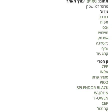
תחום
נשירים
עורך מאמר
פרופ' רפי שטרן
גידול
דובדבן
תפוח
אגס
משמש
אפרסק
נקטרינה
שזיף
קרא עוד
על
אינטרודוקציה
זן הפרי
בנשירים
CEP
INRA
סטאר פרוט
PICO
SPLENDOR BLACK
W-JOHN
T-OWEN
CEP
קריסטל