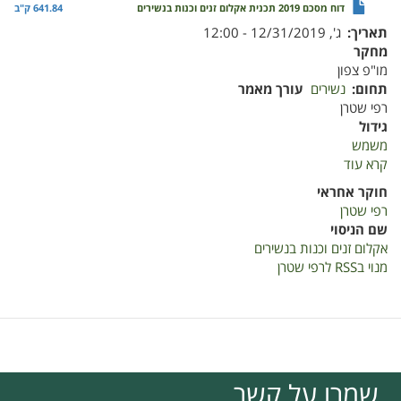
דוח מסכם 2019 תכנית אקלום זנים וכנות בנשירים
641.84 ק"ב
תאריך
ג', 12/31/2019 - 12:00
מחקר
מו"פ צפון
תחום
נשירים
עורך מאמר
רפי שטרן
גידול
משמש
קרא עוד
על
דוח
חוקר אחראי
מסכם
רפי שטרן
2019
שם הניסוי
תכנית
אקלום זנים וכנות בנשירים
אקלום
מנוי בRSS לרפי שטרן
זנים
וכנות
בנשירים
שמרו על קשר