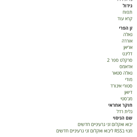
גידול
תפוח
קרא עוד
על
יבוא
זן הפרי
ואקלום
גאלה
זני
אוררה
גרעיניים
אריאן
חדשים
דלינט
סרקלט ספר 2
אדאמס
גאלה סטאר
מודי
סטורי אינורד
דיואן
מג'סטי
חוקר אחראי
גלית רדל
שם הניסוי
יבוא ואקלום זני גרעיניים חדשים
מנוי בRSS ליבוא ואקלום זני גרעיניים חדשים