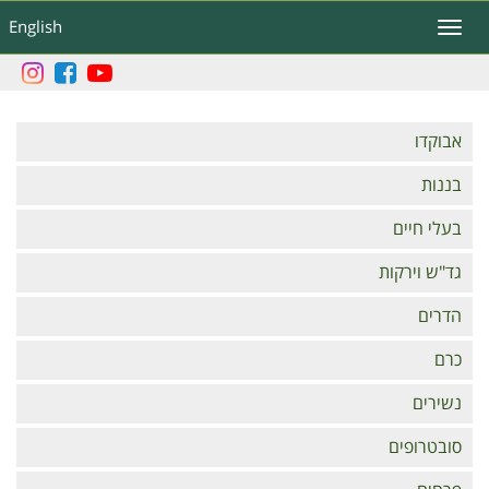
דילוג
English
Toggle
לתוכן
navigation
העיקרי
Branches
אבוקדו
בננות
בעלי חיים
גד"ש וירקות
הדרים
כרם
נשירים
סובטרופים