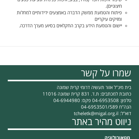
חיצוניים).
פיתוח והטמעת ממשק הדברה באמצעים ידידותיים למחלות
ומזיקים עיקריים
יישום והטמעת הידע בקרב החקלאים בסיוע מערך הדרכה.
שמרו על קשר
בית מיג"ל אזור תעשיה דרומי קרית שמונה
כתובת למכתבים: ת.ד. 831 קרית שמונה 11016
טלפון: 04-6953508 פקס: 04-6944980
הנה"ח 04-6953501/589
דוא"ל:
tcheletk@migal.org.il
ניווט מהיר באתר
מטאורולוגיה