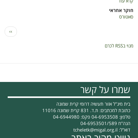
קרא עוד
על
פוטנציאל
חוקר אחראי
המים
סאטורס
בגזע-
מצגת
דפדוף
הדף
››
כנס
הבא
כרם
מנוי בRSS לכרם
יין
24.01.2023
שמרו על קשר
בית מיג"ל אזור תעשיה דרומי קרית שמונה
כתובת למכתבים: ת.ד. 831 קרית שמונה 11016
טלפון: 04-6953508 פקס: 04-6944980
הנה"ח 04-6953501/589
דוא"ל:
tcheletk@migal.org.il