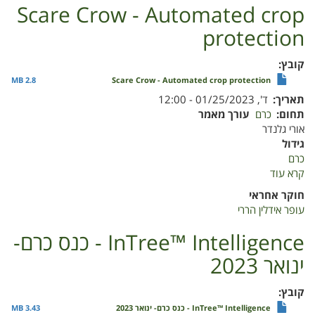
כרם
Scare Crow - Automated crop
יין
protection
"מקסום
יכולות
הדיוק
קובץ
בריסוסים"
2.8 MB
Scare Crow - Automated crop protection
תאריך
ד', 01/25/2023 - 12:00
תחום
כרם
עורך מאמר
אורי גלנדר
גידול
כרם
קרא עוד
על
Scare
חוקר אחראי
Crow
עופר אידלין הררי
-
Automated
InTree™ Intelligence - כנס כרם-
crop
ינואר 2023
protection
קובץ
InTree™ Intelligence - כנס כרם- ינואר 2023
3.43 MB