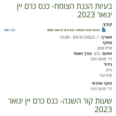
מים
בעיות הגנת הצומח- כנס כרם יין
בגזע
ינואר 2023
כאמצעי
להכוונת
השקייה-
קובץ
כנס
בעיות הגנת הצומח- כנס כרם יין ינואר 2023
1.52 MB
כרם
תאריך
ו', 03/31/2023 - 12:00
יין
מחקר
ינואר
מו"פ צפון
2023
תחום
כרם
עורך מאמר
דר' תרצה זהבי
גידול
כרם
קרא עוד
על
בעיות
חוקר אחראי
הגנת
דר' תרצה זהבי
הצומח-
כנס
שעות קור השנה- כנס כרם יין ינואר
כרם
2023
יין
ינואר