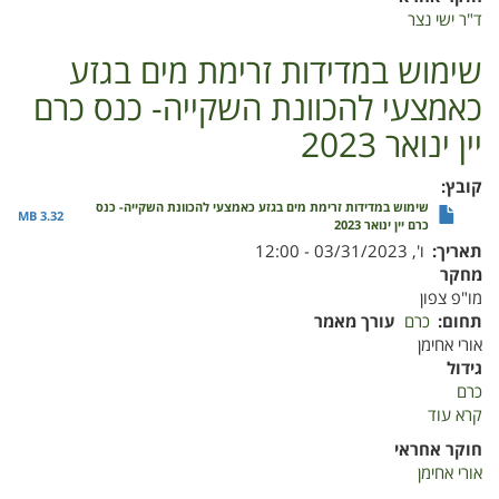
בכרמי
ד"ר ישי נצר
היין
–
שימוש במדידות זרימת מים בגזע
איפה
כאמצעי להכוונת השקייה- כנס כרם
הבעיות
?
יין ינואר 2023
קובץ
שימוש במדידות זרימת מים בגזע כאמצעי להכוונת השקייה- כנס
3.32 MB
כרם יין ינואר 2023
תאריך
ו', 03/31/2023 - 12:00
מחקר
מו"פ צפון
תחום
כרם
עורך מאמר
אורי אחימן
גידול
כרם
קרא עוד
על
שימוש
חוקר אחראי
במדידות
אורי אחימן
זרימת