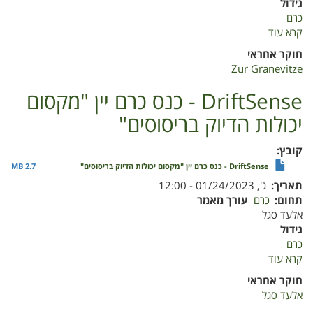
גידול
כרם
קרא עוד
על
C-
חוקר אחראי
CROP
Zur Granevitze
-
See
DriftSense - כנס כרם יין "מקסום
Your
יכולות הדיוק בריסוסים"
Crop
Precise
measurements
קובץ
for
DriftSense - כנס כרם יין "מקסום יכולות הדיוק בריסוסים"
2.7 MB
crop
תאריך
ג', 01/24/2023 - 12:00
optimization
תחום
כרם
עורך מאמר
אלעד סגל
גידול
כרם
קרא עוד
על
DriftSense
חוקר אחראי
-
אלעד סגל
כנס