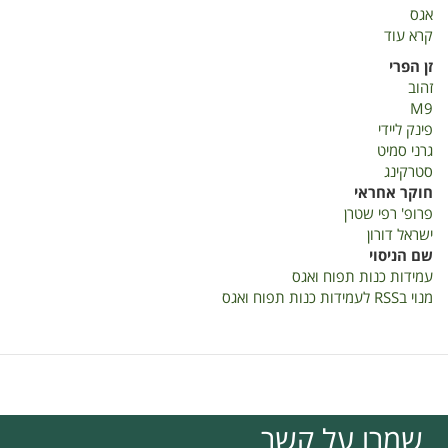
אגס
קרא עוד
על
כנות
זן הפרי
תפוח
זהוב
ואגס
M9
2022
פינק ליידי
גרני סמיט
סטרקינג
חוקר אחראי
פרופ' רפי שטרן
ישראל דורון
שם הניסוי
עמידות כנות תפוח ואגס
מנוי בRSS לעמידות כנות תפוח ואגס
שמרו על קשר