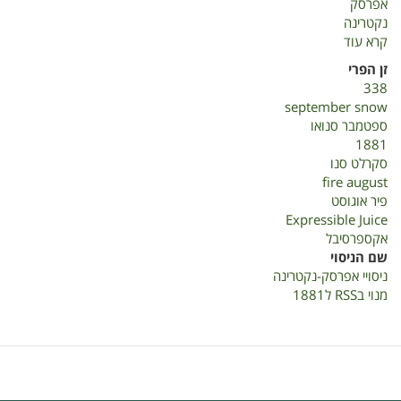
אפרסק
נקטרינה
קרא עוד
על
ניסויי
זן הפרי
אפרסק-נקטרינה
338
september snow
ספטמבר סנואו
1881
סקרלט סנו
fire august
פיר אוגוסט
Expressible Juice
אקספרסיבל
שם הניסוי
ניסויי אפרסק-נקטרינה
מנוי בRSS ל1881