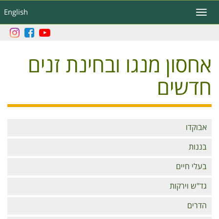
דילוג
English
Toggle
לתוכן
navigation
העיקרי
אחסון מנגו ובחינת זנים
חדשים
Branches
אבוקדו
בננות
בעלי חיים
גד"ש וירקות
הדרים