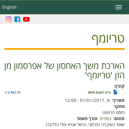
דילוג
English
Toggle
לתוכן
navigation
העיקרי
טריומף
הארכת משך האחסון של אפרסמון מן
הזן 'טריומף'
קובץ
דו"ח לעונת 2016
892.74 ק"ב
תאריך
א', 01/01/2017 - 12:00
מחקר
פוסט הרווסט
תחום
נשירים
עורך מאמר
שאול נשיץ,דני גמרסני, הראל אגרא וטלי גולדברג