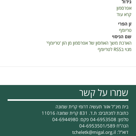
גידול
אפרסמון
קרא עוד
על
הארכת
זן הפרי
משך
טריומף
האחסון
שם הניסוי
של
הארכת משך האחסון של אפרסמון מן הזן 'טריומף'
אפרסמון
מנוי בRSS לטריומף
מן
הזן
'טריומף'
שמרו על קשר
בית מיג"ל אזור תעשיה דרומי קרית שמונה
כתובת למכתבים: ת.ד. 831 קרית שמונה 11016
טלפון: 04-6953508 פקס: 04-6944980
הנה"ח 04-6953501/589
דוא"ל:
tcheletk@migal.org.il