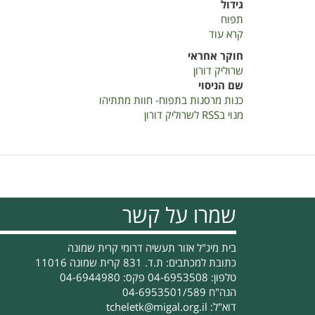
גידול
תפוח
קרא עוד
על
כנות
חוקר אחראי
מרסנות
שרוליק דורון
בתפוח
שם הניסוי
חוות
כנות מרסנות בתפוח- חוות מתתיהו
מתתיהו
מנוי בRSS לשרוליק דורון
2019
שמרו על קשר
בית מיג"ל אזור תעשיה דרומי קרית שמונה
כתובת למכתבים: ת.ד. 831 קרית שמונה 11016
טלפון: 04-6953508 פקס: 04-6944980
הנה"ח 04-6953501/589
דוא"ל:
tcheletk@migal.org.il