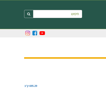
חיפוש

695.29 ק"ב