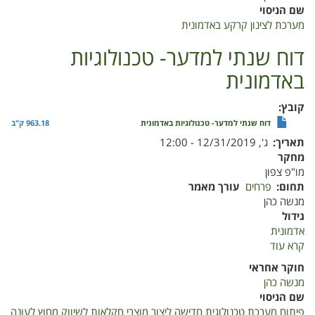
קרקע
שם הניסוי
באדמונית-
מערכת לצינון קרקע באדמונית
דוח
2019
דוח שנתי למדער- טכנולוגיות
באדמונית
קובץ
דוח שנתי למדער- טכנולוגיות באדמונית
963.18 ק"ב
תאריך
ג', 12/31/2019 - 12:00
מחקר
מו"פ צפון
תחום
פרחים
עורך מאמר
מנשה כהן
גידול
אדמונית
קרא עוד
על
דוח
חוקר אחראי
שנתי
מנשה כהן
למדער-
שם הניסוי
טכנולוגיות
פיתוח מערכת טכנולוגית חדישה ליצור מוצרי חקלאות לשיווק מחוץ לעונה