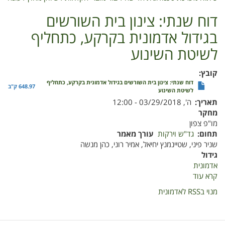
באדמונית
דוח שנתי: צינון בית השורשים
בגידול אדמונית בקרקע, כתחליף
לשיטת השינוע
קובץ
דוח שנתי: צינון בית השורשים בגידול אדמונית בקרקע, כתחליף
648.97 ק"ב
לשיטת השינוע
תאריך
ה', 03/29/2018 - 12:00
מחקר
מו"פ צפון
תחום
גד"ש וירקות
עורך מאמר
שניר פיני, שטיינמנץ יחיאל, אמיר רוני, כהן מנשה
גידול
אדמונית
קרא עוד
על
דוח
מנוי בRSS לאדמונית
שנתי:
צינון
בית