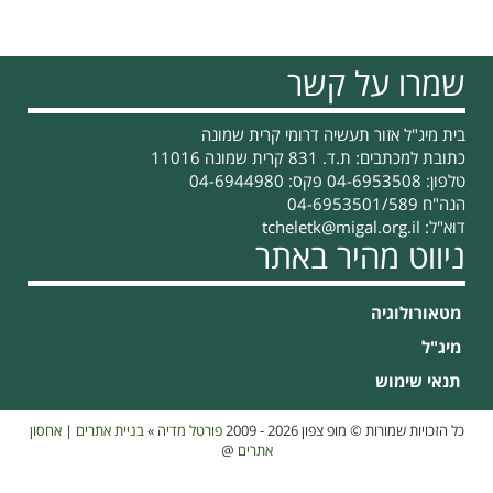
השורשים
בגידול
אדמונית
שמרו על קשר
בקרקע,
כתחליף
לשיטת
בית מיג"ל אזור תעשיה דרומי קרית שמונה
השינוע
כתובת למכתבים: ת.ד. 831 קרית שמונה 11016
טלפון: 04-6953508 פקס: 04-6944980
הנה"ח 04-6953501/589
דוא"ל:
tcheletk@migal.org.il
ניווט מהיר באתר
מטאורולוגיה
מיג"ל
תנאי שימוש
כל הזכויות שמורות © מופ צפון 2026 - 2009
פורטל מדיה
»
בניית אתרים
|
אחסון
אתרים
@