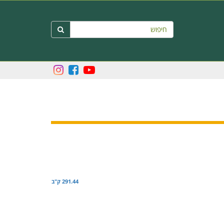
חיפוש

291.44 ק"ב