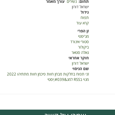
תחום
נשירים
עורך מאמר
ישראל דורון
גידול
תפוח
קרא עוד
על
זני
זן הפרי
תפוח
מג'יסטי
בחלקות
סטורי אינורד
מבחן
ביקולור
חוות
גאלה סטאר
פיכמן
חוקר אחראי
חוות
ישראל דורון
מתתיהו
שם הניסוי
2022
זני תפוח בחלקות מבחן חוות פיכמן חוות מתתיהו 2022
מנוי בRSS למג&#039;יסטי