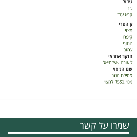
גידול
גזר
קרא עוד
על
דוח
זן הפרי
שנתי
מצוי
למדער
קיפח
2019-
החוף
פסילת
צהוב
הגזר
חוקר אחראי
ליאורה שאלתיאל
שם הניסוי
פסילת הגזר
מנוי בRSS למצוי
שמרו על קשר