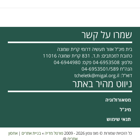
שמרו על קשר
בית מיג"ל אזור תעשיה דרומי קרית שמונה
כתובת למכתבים: ת.ד. 831 קרית שמונה 11016
טלפון: 04-6953508 פקס: 04-6944980
הנה"ח 04-6953501/589
דוא"ל:
tcheletk@migal.org.il
ניווט מהיר באתר
מטאורולוגיה
מיג"ל
תנאי שימוש
כל הזכויות שמורות © מופ צפון 2026 - 2009
פורטל מדיה
»
בניית אתרים
|
אחסון
אתרים
@