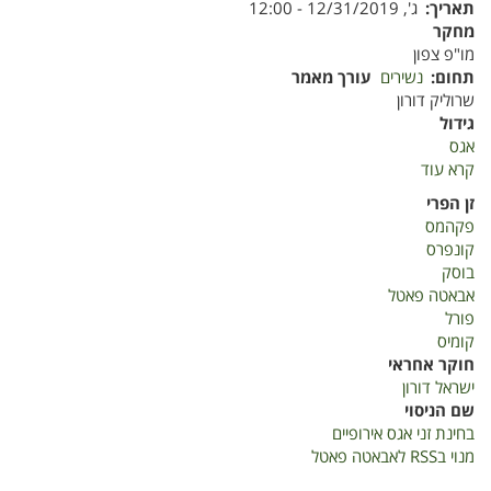
תאריך
ג', 12/31/2019 - 12:00
מחקר
מו"פ צפון
תחום
נשירים
עורך מאמר
שרוליק דורון
גידול
אגס
קרא עוד
על
בחינת
זן הפרי
זני
פקהמס
אגס
קונפרס
אירופי
בוסק
באבני
אבאטה פאטל
איתן
פורל
וחוות
קומיס
פיכמן
חוקר אחראי
-
ישראל דורון
סיכום
שם הניסוי
2017-
בחינת זני אגס אירופיים
2019
מנוי בRSS לאבאטה פאטל