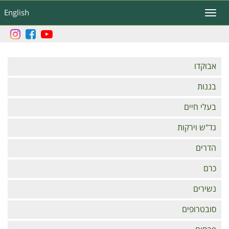
דילוג
English
Toggle
לתוכן
navigation
העיקרי
Branches
אבוקדו
בננות
בעלי חיים
גד"ש וירקות
הדרים
כרם
נשירים
סובטרופים