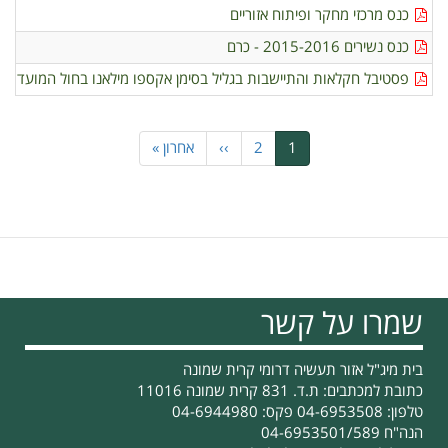
כנס מרכזי מחקר ופיתוח אזוריים
כנס נשירים 2015-2016 - כרם
פסטיבל חקלאות והתיישבות בגליל בסימן אקספו מילאנו בחול המועד סו
דפדוף
1
דף
2
דף
››
הדף
הדף
אחרון »
נוכחי
הבא
האחרון
שמרו על קשר
בית מיג"ל אזור תעשיה דרומי קרית שמונה
כתובת למכתבים: ת.ד. 831 קרית שמונה 11016
טלפון: 04-6953508 פקס: 04-6944980
הנה"ח 04-6953501/589