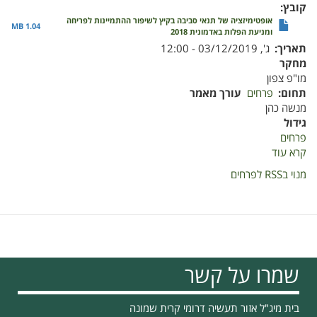
קובץ
אופטימיזציה של תנאי סביבה בקיץ לשיפור ההתמיינות לפריחה
1.04 MB
ומניעת הפלות באדמונית 2018
תאריך
ג', 03/12/2019 - 12:00
מחקר
מו"פ צפון
תחום
פרחים
עורך מאמר
מנשה כהן
גידול
פרחים
קרא עוד
על
אופטימיזציה
מנוי בRSS לפרחים
של
תנאי
סביבה
בקיץ
לשיפור
ההתמיינות
שמרו על קשר
לפריחה
ומניעצת
הפלות
בית מיג"ל אזור תעשיה דרומי קרית שמונה
באדמונית