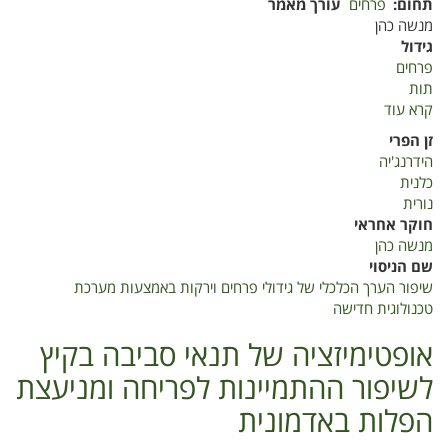
תחום
פרחים
עורך מאמר
מנשה כהן
גידול
פרחים
תות
קרא עוד
על
שיפור
זן הפרי
הערך
הידרנג'יה
הכלכלי
כלנית
של
נורית
גידולי
חוקר אחראי
פרחים
מנשה כהן
וירקות
שם הניסוי
באמצעות
שיפור הערך הכלכלי של גידולי פרחים וירקות באמצעות מערכת
מערכת
טכנולוגית חדישה
טכנולוגית
חדישה
אופטימיזציה של תנאי סביבה בקיץ
לשיפור ההתמיינות לפריחה ומניעצת
הפלות באדמונית