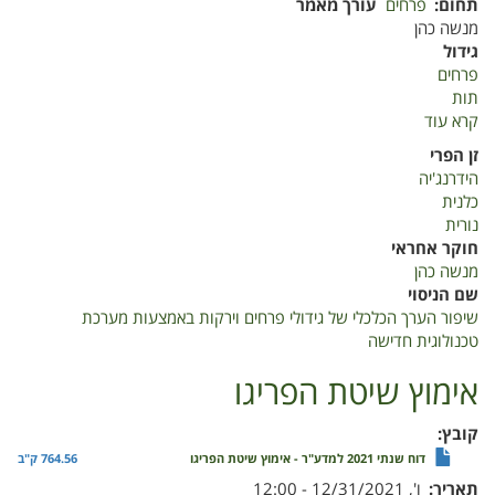
תחום
פרחים
עורך מאמר
מנשה כהן
גידול
פרחים
תות
קרא עוד
על
שיפור
זן הפרי
הערך
הידרנג'יה
הכלכלי
כלנית
של
נורית
גידולי
חוקר אחראי
פרחים
מנשה כהן
וירקות
שם הניסוי
באמצעות
שיפור הערך הכלכלי של גידולי פרחים וירקות באמצעות מערכת
מערכת
טכנולוגית חדישה
טכנולוגית
חדישה
אימוץ שיטת הפריגו
קובץ
דוח שנתי 2021 למדע"ר - אימוץ שיטת הפריגו
764.56 ק"ב
תאריך
ו', 12/31/2021 - 12:00