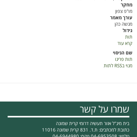
מחקר
מו"פ צפון
עורך מאמר
מנשה כהן
גידול
תות
קרא עוד
על
אימוץ
שם הניסוי
שיטת
תות פריגו
הפריגו
מנוי בRSS לתות
שמרו על קשר
בית מיג"ל אזור תעשיה דרומי קרית שמונה
כתובת למכתבים: ת.ד. 831 קרית שמונה 11016
טלפון: 04-6953508 פקס: 04-6944980