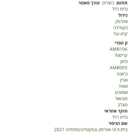
תחום
נשירים
עורך מאמר
גלית רדל
גידול
אפרסק
נקטרינה
קרא עוד
על
בחינת
זן הפרי
זני
AMB106
אפרסק
קריסטל
ונקטרינה
גלאן
מתיתיהו
AMB005
2021
גראנט
אורין
זאפיר
אמזוניט
מונוואל
מונלב
חוקר אחראי
גלית רדל
שם הניסוי
בחינת זני אפרסק ונטקטרינהמתתיהו 2021