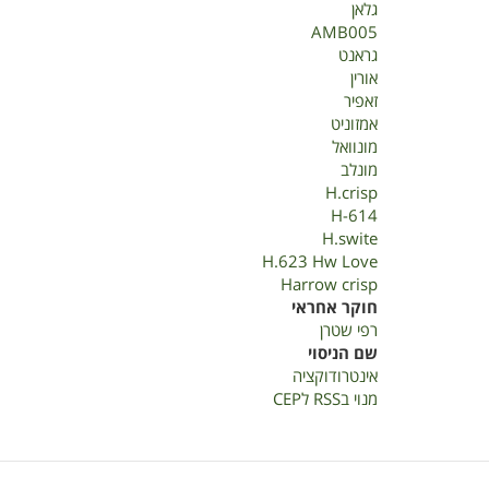
גלאן
AMB005
גראנט
אורין
זאפיר
אמזוניט
מונוואל
מונלב
H.crisp
H-614
H.swite
H.623 Hw Love
Harrow crisp
חוקר אחראי
רפי שטרן
שם הניסוי
אינטרודוקציה
מנוי בRSS לCEP