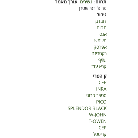
תחום
נשירים
עורך מאמר
פרופ' רפי שטרן
גידול
דובדבן
תפוח
אגס
משמש
אפרסק
נקטרינה
שזיף
קרא עוד
על
אינטרודוקציה
זן הפרי
בנשירים
CEP
INRA
סטאר פרוט
PICO
SPLENDOR BLACK
W-JOHN
T-OWEN
CEP
קריסטל