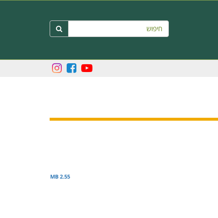
חיפוש

2.55 MB