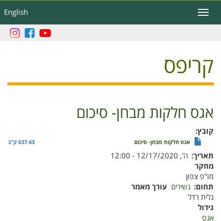
דילוג
English
Toggle
לתוכן
navigation
העיקרי
קריפס
אגס חלקות מבחן- סיכום
קובץ
אגס חלקות מבחן- סיכום
637.43 ק"ב
תאריך
ה', 12/17/2020 - 12:00
מחקר
מו"פ צפון
תחום
נשירים
עורך מאמר
גלית רדל
גידול
אגס