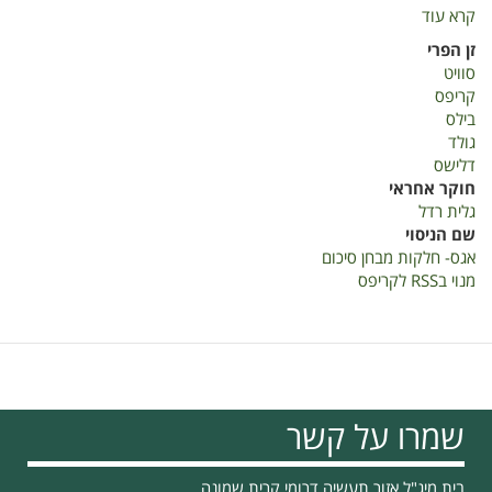
קרא עוד
על
אגס
זן הפרי
חלקות
סוויט
מבחן-
קריפס
סיכום
בילס
גולד
דלישס
חוקר אחראי
גלית רדל
שם הניסוי
אגס- חלקות מבחן סיכום
מנוי בRSS לקריפס
שמרו על קשר
בית מיג"ל אזור תעשיה דרומי קרית שמונה