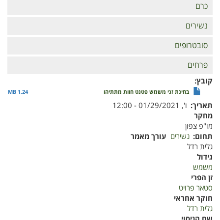
כרם
נשירים
סובטרופים
פרחים
קובץ
בחינת זני משמש פטנט חוות מתתיהו
1.24 MB
תאריך
ו', 01/29/2021 - 12:00
מחקר
מו"פ צפון
תחום
נשירים
עורך מאמר
גלית רדל
גידול
משמש
זן הפרי
סטאר פרויט
חוקר אחראי
גלית רדל
שם הניסוי