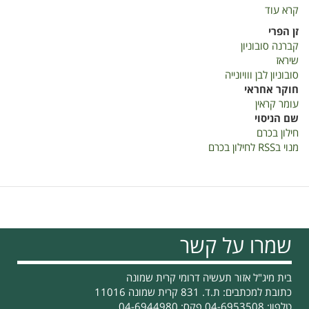
קרא עוד
על
דוח
זן הפרי
שנתי
קברנה סובוניון
למדער
שיראז
2019-
סובוניון לבן ווויונייה
חילון
חוקר אחראי
בכרם
עומר קראין
שם הניסוי
חילון בכרם
מנוי בRSS לחילון בכרם
שמרו על קשר
בית מיג"ל אזור תעשיה דרומי קרית שמונה
כתובת למכתבים: ת.ד. 831 קרית שמונה 11016
טלפון: 04-6953508 פקס: 04-6944980