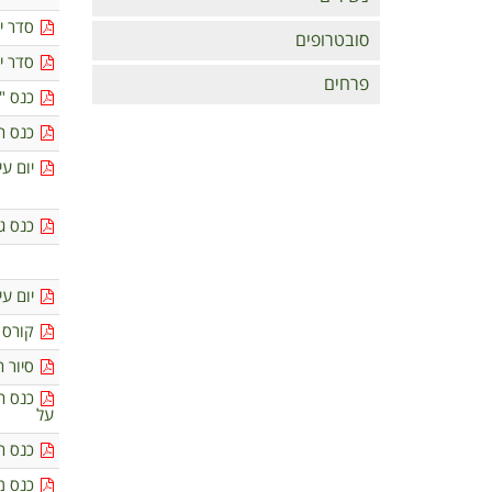
סדר י
סובטרופים
סדר יו
פרחים
כנס "
כנס ח
יום עי
כנס גל
יום עי
קורס הש
סיור 
כנס ח
על
כנס ח
כנס מ