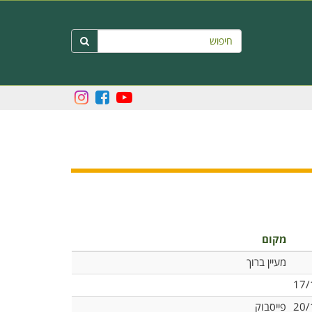
חיפוש

מקום
מעיין ברוך
17/
20/
פייסבוק