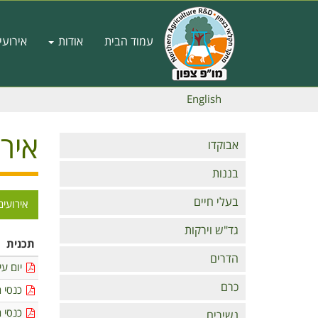
דילוג
לתוכן
Main
העיקרי
עמוד הבית
אודות
אירועי
navigation
English
אירו
Branches
אבוקדו
בננות
בעלי חיים
אירועים
תפרי
גד"ש וירקות
אבוקד
תכנית
הדרים
יום עי
כרם
כנסי 
כנסי 
נשירים