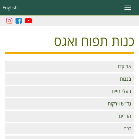
דילוג
English
Toggle
לתוכן
navigation
העיקרי
כנות תפוח ואגס
Branches
אבוקדו
בננות
בעלי חיים
גד"ש וירקות
הדרים
כרם