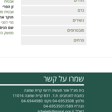
הדרים
אבטיח
זן הפרי
כרם
אבטיח מל
חוקר אח
נשירים
מרי דפני יל
שם הניסו
סובטרופים
ממשק הדב
פרחים
שמרו על קשר
בית מיג"ל אזור תעשיה דרומי קרית שמונה
כתובת למכתבים: ת.ד. 831 קרית שמונה 11016
טלפון: 04-6953508 פקס: 04-6944980
הנה"ח 04-6953501/589
דוא"ל:
tcheletk@migal.org.il