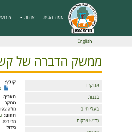
דילוג
לתוכן
Main
העיקרי
עמוד הבית
אודות
אירועי
navigation
English
ממשק הדברה של קשיו
קובץ
Branches
אבוקדו
מ
תאריך
ה'
בננות
מחקר
בעלי חיים
מו"פ צפון
תחום
ג
גד"ש וירקות
מרי דפני יל
גידול