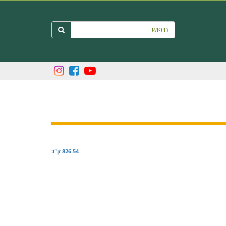
חיפוש

826.54 ק"ב