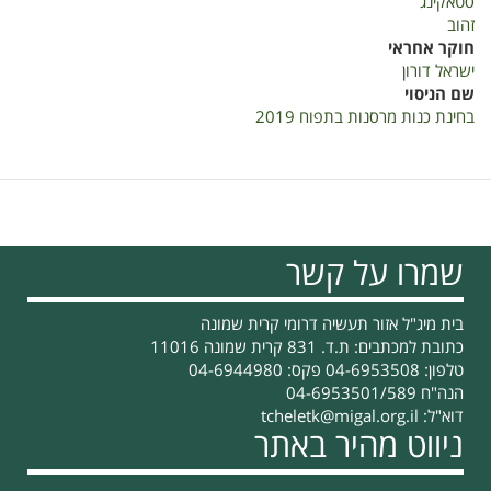
סטאקינג
זהוב
חוקר אחראי
ישראל דורון
שם הניסוי
בחינת כנות מרסנות בתפוח 2019
שמרו על קשר
בית מיג"ל אזור תעשיה דרומי קרית שמונה
כתובת למכתבים: ת.ד. 831 קרית שמונה 11016
טלפון: 04-6953508 פקס: 04-6944980
הנה"ח 04-6953501/589
דוא"ל:
tcheletk@migal.org.il
ניווט מהיר באתר