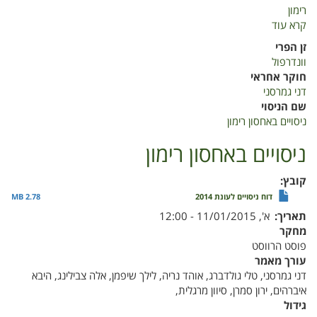
רימון
קרא עוד
על
ניסויים
זן הפרי
באחסון
וונדרפול
רימון
חוקר אחראי
דני גמרסני
שם הניסוי
ניסויים באחסון רימון
ניסויים באחסון רימון
קובץ
דוח ניסויים לעונת 2014
2.78 MB
תאריך
א', 11/01/2015 - 12:00
מחקר
פוסט הרווסט
עורך מאמר
דני גמרסני, טלי גולדברג, אוהד נריה, לילך שיפמן, אלה צבילינג, היבא
איברהים, ירון סמרן, סיוון מרגלית,
גידול