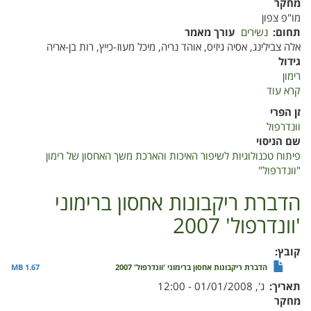
מחקר
מו"פ צפון
תחום
נשירים
עורך מאמר
אלה צבילינג, אסיה גיזיס, אוהד נריה, מיכל מעוז-כייץ, רות בן-אריה
גידול
רימון
קרא עוד
על
פיתוח
זן הפרי
טכנולוגיות
וונדרפול
לשיפור
שם הניסוי
האיכות
פיתוח טכנולוגיות לשיפור האיכות והארכת משך האחסון של רימון
והארכת
"וונדרפול"
משך
האחסון
הדברת ריקבונות אחסון ברימוני
של
'וונדרפול' 2007
רימון
"וונדרפול"
קובץ
הדברת ריקבונות אחסון ברימוני 'וונדרפול' 2007
1.67 MB
תאריך
ג', 01/01/2008 - 12:00
מחקר