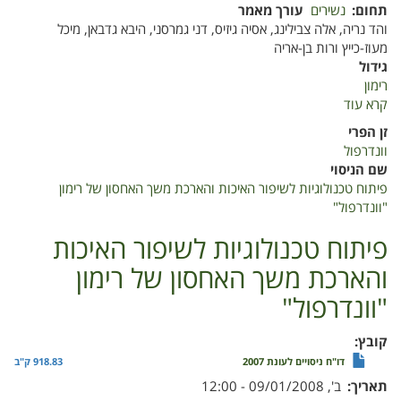
תחום
נשירים
עורך מאמר
והד נריה, אלה צבילינג, אסיה גיזיס, דני גמרסני, היבא גדבאן, מיכל
מעוז-כייץ ורות בן-אריה
גידול
רימון
קרא עוד
על
פיתוח
זן הפרי
טכנולוגיות
וונדרפול
לשיפור
שם הניסוי
האיכות
פיתוח טכנולוגיות לשיפור האיכות והארכת משך האחסון של רימון
והארכת
"וונדרפול"
משך
האחסון
פיתוח טכנולוגיות לשיפור האיכות
של
והארכת משך האחסון של רימון
רימון
"וונדרפול"
"וונדרפול"
קובץ
דו"ח ניסויים לעונת 2007
918.83 ק"ב
תאריך
ב', 09/01/2008 - 12:00