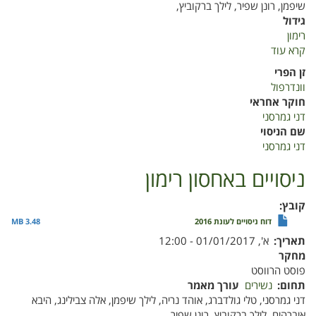
שיפמן, רונן שפיר, לילך ברקוביץ,
גידול
רימון
קרא עוד
על
ניסויים
זן הפרי
באחסון
וונדרפול
רימון
חוקר אחראי
דני גמרסני
שם הניסוי
דני גמרסני
ניסויים באחסון רימון
קובץ
דוח ניסויים לעונת 2016
3.48 MB
תאריך
א', 01/01/2017 - 12:00
מחקר
פוסט הרווסט
תחום
נשירים
עורך מאמר
דני גמרסני, טלי גולדברג, אוהד נריה, לילך שיפמן, אלה צבילינג, היבא
איברהים, לילך ברקוביץ, רונן שפיר,