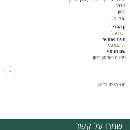
גידול
רימון
קרא עוד
על
ניסויים
זן הפרי
באחסון
וונדרפול
רימון
חוקר אחראי
דני גמרסני
שם הניסוי
ניסויים באחסון רימון
דפדוף
הדף
››
הבא
מנוי בRSS לרימון
שמרו על קשר