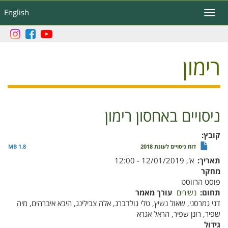
דילוג
English
Toggle
לתוכן
navigation
העיקרי
רימון
ניסויים באחסון רימון
קובץ
דוח ניסויים לעונת 2018
1.8 MB
תאריך
א', 12/01/2019 - 12:00
מחקר
פוסט הרווסט
תחום
נשירים
עורך מאמר
דני גמרסני, שאול נשיץ, טלי גולדברג, אלה צבילינג, היבא איברהים, מיה
שפיר, רונן שפיר, הראל אגרא
גידול