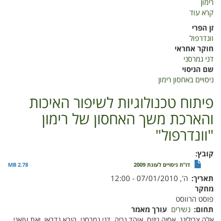
רימון
קרא עוד
על
ניסויים
זן הפרי
באחסון
וונדרפול
רימון
חוקר אחראי
דני גמרסני
שם הניסוי
ניסויים באחסון רימון
פיתוח טכנולוגיות לשיפור האיכות
והארכת משך האחסון של רימון
"וונדרפול"
קובץ
דו"ח ניסויים לעונת 2009
2.78 MB
תאריך
ה', 07/01/2010 - 12:00
מחקר
פוסט הרווסט
תחום
נשירים
עורך מאמר
אלה צבילינג, אסיה גיזיס, אוהד נריה, דני גמרסני, היבא גדבאן, יאת עזאני