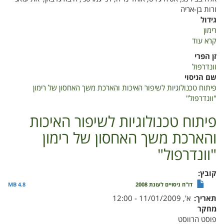
ורות בן-אריה
גידול
רימון
קרא עוד
על
פיתוח
זן הפרי
טכנולוגיות
וונדרפול
לשיפור
שם הניסוי
האיכות
פיתוח טכנולוגיות לשיפור האיכות והארכת משך האחסון של רימון
והארכת
"וונדרפול"
משך
האחסון
פיתוח טכנולוגיות לשיפור האיכות
של
והארכת משך האחסון של רימון
רימון
"וונדרפול"
"וונדרפול"
קובץ
דו"ח ניסויים לעונת 2008
4.8 MB
תאריך
א', 11/01/2009 - 12:00
מחקר
פוסט הרווסט