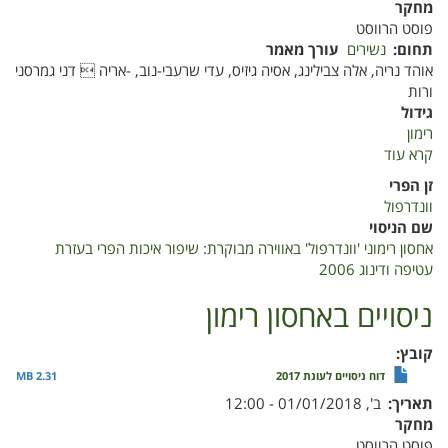
מחקר
פוסט הרווסט
תחום
נשירים
עורך מאמר
אוהד נריה, אלה צבילינג, אסיה גיזיס, עדי שרעבי-נוב, -אריה  דני גמרסני
ורות
גידול
רימון
קרא עוד
על
אחסון
זן הפרי
רימוני
וונדרפול
'וונדרפול'
שם הניסוי
באווירה
אחסון רימוני 'וונדרפול' באווירה מבוקרת: שיפור איכות הפרי בעזרת
מבוקרת:
עטיפה ודינוג 2006
שיפור
איכות
ניסויים באחסון רימון
הפרי
בעזרת
קובץ
עטיפה
דוח ניסויים לעונת 2017
2.31 MB
ודינוג
תאריך
ב', 01/01/2018 - 12:00
2006
מחקר
פוסט הרווסט