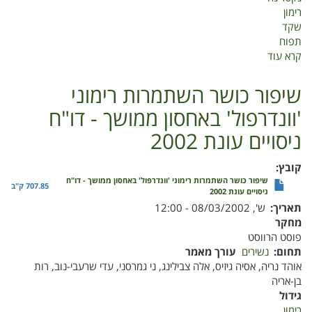
רימון
שקד
תפוח
קרא עוד
על
התמודדות
עם
שיפור כושר השתמרות רימוני
נזקי
'וונדרפול' באחסון ממושך - דו"ח
הציקדות
בכרמים
ניסויים עונת 2002
ובמטעים
סמוכים
קובץ
דו"ח
שיפור כושר השתמרות רימוני 'וונדרפול' באחסון ממושך - דו"ח
מסכם
707.85 ק"ב
ניסויים עונת 2002
2016
תאריך
ש', 08/03/2002 - 12:00
מחקר
פוסט הרווסט
תחום
נשירים
עורך מאמר
אוהד נריה, אסיה גיזיס, אלה צבילינג, ני גמרסני, עדי שרעבי-נוב, רות
בן-אריה
גידול
רימון