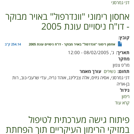
דני גמרסני
השתמרות
רימוני
אחסון רימוני "וונדרפול" באויר מבוקר
"וונדרפול"
- דו"ח ניסויים עונת 2005
באחסון
ממושך
-
קובץ
דו"ח
אחסון רימוני "וונדרפול" באויר מבוקר - דו"ח ניסויים עונת 2005
254.14 ק"ב
ניסויים
תאריך
ג', 08/02/2005 - 12:00
עונת
מחקר
2004
מו"פ צפון
תחום
נשירים
עורך מאמר
דני גמרסני, אסיה גיזיס, אלה צבילינג, אוהד נריה, עדי שרעבי-נוב, רות
בן-אריה
גידול
רימון
קרא עוד
על
אחסון
רימוני
פיתוח גישה מערכתית לטיפול
"וונדרפול"
במזיקי הרימון העיקריים תוך הפחתת
באויר