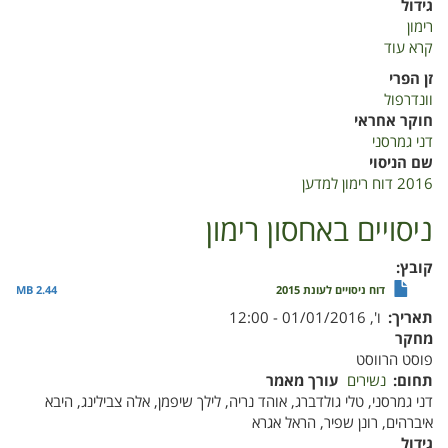
גידול
רימון
קרא עוד
על
השפעת
זן הפרי
יישום
וונדרפול
התכשיר
חוקר אחראי
סמרטפרש
דני גמרסני
על
שם הניסוי
איכות
2016 דוח רימון למדען
רימוני
וונדרפול
ניסויים באחסון רימון
מאוחסנים
קובץ
דוח ניסויים לעונת 2015
2.44 MB
תאריך
ו', 01/01/2016 - 12:00
מחקר
פוסט הרווסט
תחום
נשירים
עורך מאמר
דני גמרסני, טלי גולדברג, אוהד נריה, לילך שיפמן, אלה צבילינג, היבא
איברהים, רונן שפיר, הראל אגרא
גידול