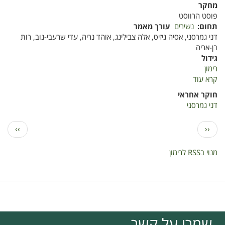
הפחתת
מחקר
השימוש
פוסט הרווסט
בחומרי
תחום
נשירים
עורך מאמר
הדברה
דני גמרסני, אסיה גיזיס, אלה צבילינג, אוהד נריה, עדי שרעבי-נוב, רות
-
בן-אריה
2006
גידול
רימון
קרא עוד
על
אחסון
חוקר אחראי
רימונים
דני גמרסני
מהזן
"וונדרפול"
דפדוף
הדף
הדף
››
‹‹
-
הקודם
הבא
דו"ח
מנוי בRSS לרימון
ניסויים
עונת
2006
שמרו על קשר