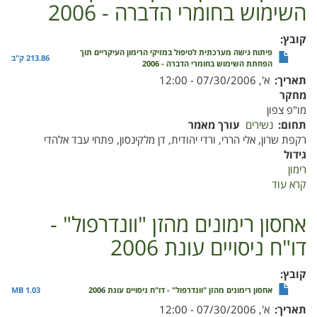
מבוקר
השימוש בחומרי הדברה - 2006
-
דו"ח
קובץ
ניסויים
פיתוח גישה מערכתית לטיפול במזיקי הרימון העיקריים תוך
עונת
213.86 ק"ב
הפחתת השימוש בחומרי הדברה - 2006
2005
תאריך
א', 07/30/2006 - 12:00
מחקר
מו"פ צפון
תחום
נשירים
עורך מאמר
רקפת שרון, אלי הררי, ורדי יהודית, דן מלקינסון, פתחי עבד אלהדי
גידול
רימון
קרא עוד
על
פיתוח
גישה
אחסון רימונים מהזן "וונדרפול" -
מערכתית
דו"ח ניסויים עונת 2006
לטיפול
במזיקי
הרימון
קובץ
העיקריים
אחסון רימונים מהזן "וונדרפול" - דו"ח ניסויים עונת 2006
1.03 MB
תוך
תאריך
א', 07/30/2006 - 12:00