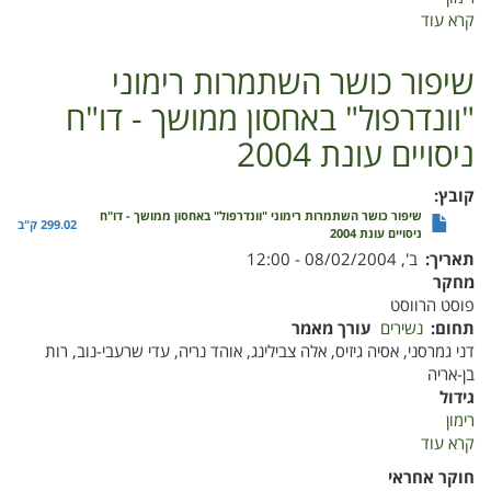
קרא עוד
על
שיפור
כושר
שיפור כושר השתמרות רימוני
השתמרות
"וונדרפול" באחסון ממושך - דו"ח
רימוני
'וונדרפול'
ניסויים עונת 2004
באחסון
ממושך
קובץ
-
שיפור כושר השתמרות רימוני "וונדרפול" באחסון ממושך - דו"ח
דו"ח
299.02 ק"ב
ניסויים עונת 2004
ניסויים
תאריך
ב', 08/02/2004 - 12:00
עונת
מחקר
2002
פוסט הרווסט
תחום
נשירים
עורך מאמר
דני גמרסני, אסיה גיזיס, אלה צבילינג, אוהד נריה, עדי שרעבי-נוב, רות
בן-אריה
גידול
רימון
קרא עוד
על
שיפור
חוקר אחראי
כושר