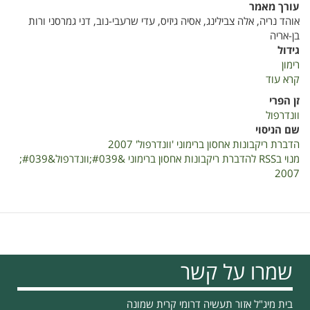
עורך מאמר
אוהד נריה, אלה צבילינג, אסיה גיזיס, עדי שרעבי-נוב, דני גמרסני ורות
בן-אריה
גידול
רימון
קרא עוד
על
הדברת
זן הפרי
ריקבונות
וונדרפול
אחסון
שם הניסוי
ברימוני
הדברת ריקבונות אחסון ברימוני 'וונדרפול' 2007
'וונדרפול'
מנוי בRSS להדברת ריקבונות אחסון ברימוני &#039;וונדרפול&#039;
2007
2007
שמרו על קשר
בית מיג"ל אזור תעשיה דרומי קרית שמונה