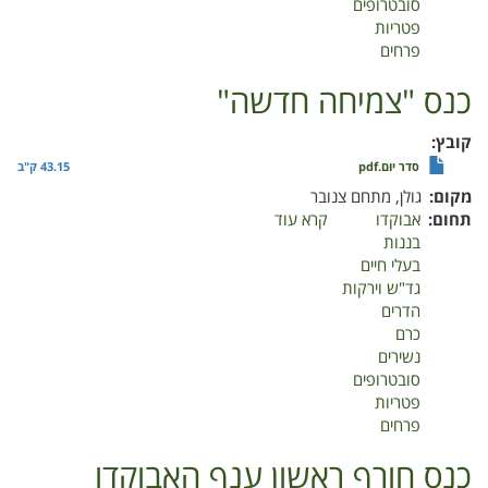
סובטרופים
פטריות
פרחים
כנס "צמיחה חדשה"
קובץ
סדר יום.pdf
43.15 ק"ב
מקום
גולן, מתחם צנובר
תחום
אבוקדו
קרא עוד
על
בננות
כנס
בעלי חיים
"צמיחה
גד"ש וירקות
חדשה"
הדרים
כרם
נשירים
סובטרופים
פטריות
פרחים
כנס חורף ראשון ענף האבוקדו