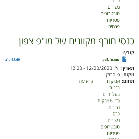
כרם
מו"פ
נשירים
צפון
סובטרופים
פטריות
פרחים
כנסי חורף מקוונים של מו"פ צפון
קובץ
מצגת1.pdf
62.69 ק"ב
תאריך
א', 12/20/2020 - 12:00
מקום
פייסבוק
תחום
אבוקדו
קרא עוד
על
בננות
כנסי
בעלי חיים
חורף
גד"ש וירקות
מקוונים
הדרים
של
כרם
מו"פ
נשירים
צפון
סובטרופים
פטריות