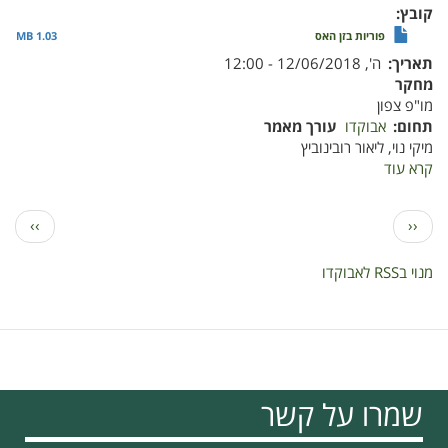
קובץ
פוריות בזן האס
1.03 MB
תאריך
ה', 12/06/2018 - 12:00
מחקר
מו"פ צפון
תחום
אבוקדו
עורך מאמר
מיקי נוי, ליאור רובינוביץ
קרא עוד
על
פוריות
בזן
דפדוף
הדף
הדף
››
‹‹
האס
הקודם
הבא
מנוי בRSS לאבוקדו
שמרו על קשר