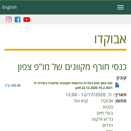
דילוג
English
Toggle
לתוכן
navigation
העיקרי
אבוקדו
כנסי חורף מקוונים של מו"פ צפון
קובץ
מופ צפון יוצא בסדרת הרצאות מקוונות שיועברו בשידור חי
245.08 ק"ב
22.12.2020-16.2.2021.pdf
תאריך
ה', 12/17/2020 - 12:00
תחום
אבוקדו
קרא עוד
על
בננות
כנסי
בעלי חיים
חורף
גד"ש וירקות
מקוונים
הדרים
של