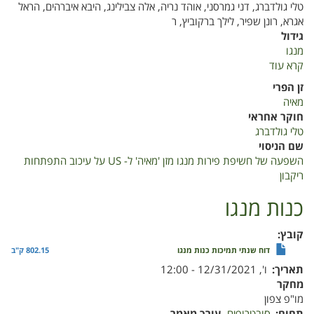
טלי גולדברג, דני גמרסני, אוהד נריה, אלה צבילינג, היבא איברהים, הראל
אגרא, רונן שפיר, לילך ברקוביץ, ר
גידול
מנגו
קרא עוד
על
השפעה
זן הפרי
של
מאיה
חשיפת
חוקר אחראי
פירות
טלי גולדברג
מנגו
שם הניסוי
מזן
השפעה של חשיפת פירות מנגו מזן 'מאיה' ל- US על עיכוב התפתחות
'מאיה'
ריקבון
ל-
US
כנות מנגו
על
עיכוב
קובץ
התפתחות
דוח שנתי תמיכות כנות מנגו
802.15 ק"ב
ריקבון
תאריך
ו', 12/31/2021 - 12:00
מחקר
מו"פ צפון