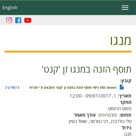
דילוג
English
Toggle
לתוכן
navigation
העיקרי
מנגו
תוסף הזנה במנגו זן 'קנט'
קובץ
.VGI Israel ניסוי תוסף הזנה במנגו זן 'קנט' התבצע ע"י חברת
867.5 ק"ב
תאריך
ו', 09/01/2017 - 12:00
מחקר
פוסט הרווסט
תחום
סובטרופים
עורך מאמר
טלי גולדברג, דני גמרסני, שאול נשיץ
גידול
מנגו