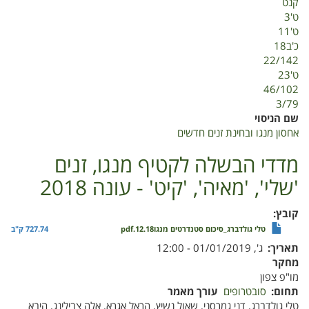
קנט
חדשים
ט'3
ט'11
כ'ב18
22/142
ט'23
46/102
3/79
שם הניסוי
אחסון מנגו ובחינת זנים חדשים
מדדי הבשלה לקטיף מנגו, זנים
'שלי', 'מאיה', 'קיט' - עונה 2018
קובץ
טלי גולדברג_סיכום סטנדרטים מנגו12.18.pdf
727.74 ק"ב
תאריך
ג', 01/01/2019 - 12:00
מחקר
מו"פ צפון
תחום
סובטרופים
עורך מאמר
טלי גולדברג, דני גמרסני, שאול נשיץ, הראל אגרא, אלה צבילינג, היבא