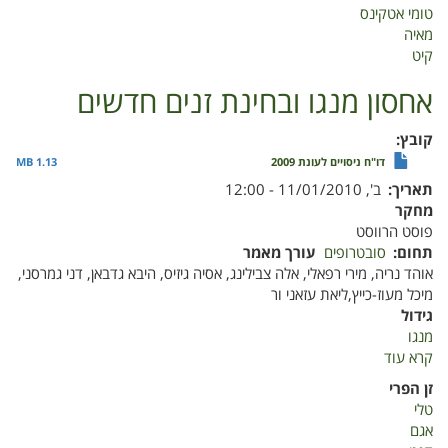
לקטיף
טומי אטקינס
מנגו
מאיה
קיט
אחסון מנגו ובחינת זנים חדשים
קובץ
דו"ח ניסויים לעונת 2009
1.13 MB
תאריך
ב', 11/01/2010 - 12:00
מחקר
פוסט הרווסט
תחום
סובטרופים
עורך מאמר
אוהד נריה, מירי רפאלי, אלה צבילינג, אסיה גיזיס, היבא גדבאן, דני גמרסני,
מיכל מעוז-כייץ,ליאת עזאני ור
גידול
מנגו
קרא עוד
על
אחסון
זן הפרי
מנגו
טלי
ובחינת
אגם
זנים