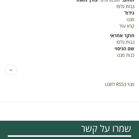
תחום
סובטרופים
עורך מאמר
נבות גלפז
גידול
מנגו
קרא עוד
על
כנות
חוקר אחראי
מנגו
נבות גלפז
שם הניסוי
כנות מנגו
דפדוף
הדף
››
הבא
מנוי בRSS למנגו
שמרו על קשר