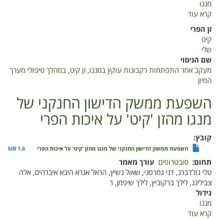
מנגו
קרא עוד
על
מעקב
זן הפרי
אחר
קיט
התפתחות
שלי
רקבונות
שם הניסוי
עוקץ
מעקב אחר התפתחות רקבונות עוקץ במנגו, זן קיט, במהלך טיפולי מערך
במנגו,
המיון
זן
קיט,
השפעת ממשק הדישון החנקני של
במהלך
מנגו מהזן 'קיט' על איכות הפרי
טיפולי
מערך
המיון
קובץ
השפעת ממשק הדישון החנקני של מנגו מהזן 'קיט' על איכות הפרי
1.6 MB
תחום
סובטרופים
עורך מאמר
טלי גולדברג, דני גמרסני, שאול נשיץ, הראל אגרא היבא איברהים, אלה
צבילינג, לילך ברקוביץ, לילך שיפמן, ר
גידול
מנגו
קרא עוד
על