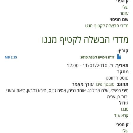
זן הפרי
הבשלה
שלי
לקטיף
עומר
מנגו
שם הניסוי
מדדי הבשלה לקטיף מנגו
מדדי הבשלה לקטיף מנגו
קובץ
דו"ח ניסויים לעונת 2010
2.35 MB
תאריך
ב', 11/01/2010 - 12:00
מחקר
פוסט הרווסט
תחום
סובטרופים
עורך מאמר
מירי רפאלי, אלה צבילינג, אוהד נריה, אסיה גיזיס, היבא גדבאן, ליאת עזאני
ורות בן-אריה
גידול
מנגו
קרא עוד
על
מדדי
זן הפרי
הבשלה
שלי