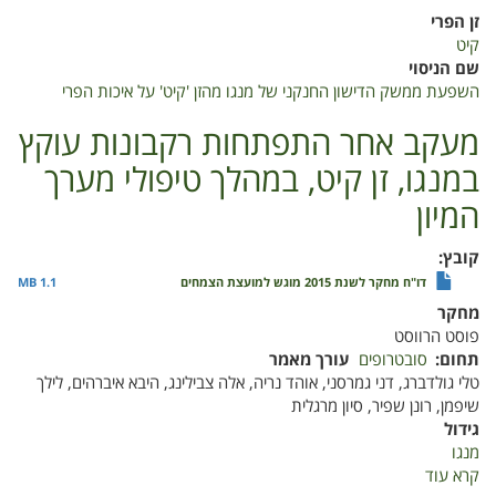
השפעת
זן הפרי
ממשק
קיט
הדישון
שם הניסוי
החנקני
השפעת ממשק הדישון החנקני של מנגו מהזן 'קיט' על איכות הפרי
של
מנגו
מעקב אחר התפתחות רקבונות עוקץ
מהזן
במנגו, זן קיט, במהלך טיפולי מערך
'קיט'
על
המיון
איכות
הפרי
קובץ
דו"ח מחקר לשנת 2015 מוגש למועצת הצמחים
1.1 MB
מחקר
פוסט הרווסט
תחום
סובטרופים
עורך מאמר
טלי גולדברג, דני גמרסני, אוהד נריה, אלה צבילינג, היבא איברהים, לילך
שיפמן, רונן שפיר, סיון מרגלית
גידול
מנגו
קרא עוד
על