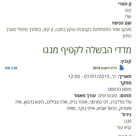
מעקב
זן הפרי
אחר
קיט
התפתחות
שלי
רקבונות
שם הניסוי
עוקץ
מעקב אחר התפתחות רקבונות עוקץ במנגו, זן קיט, במהלך טיפולי מערך
במנגו,
המיון
זן
קיט,
מדדי הבשלה לקטיף מנגו
במהלך
טיפולי
קובץ
מערך
דו"ח לשנת 2014
2.08 MB
המיון
תאריך
ה', 01/01/2015 - 12:00
מחקר
פוסט הרווסט
תחום
סובטרופים
עורך מאמר
טלי גולדברג, דני גמרסני, אוהד נריה, אלה צבילינג, היבא גדבאן, איה
סיטרוק, הראל אגרא, איתי נוקד, מאיה
גידול
מנגו
קרא עוד
על
מדדי