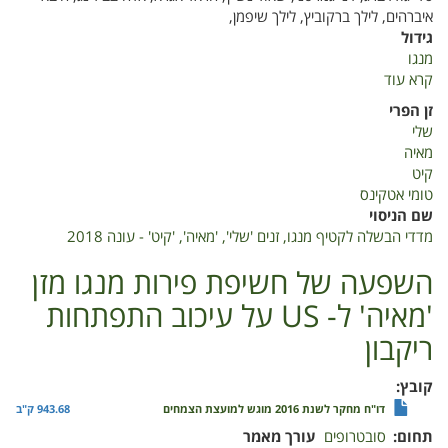
איברהים, לילך ברקוביץ, לילך שיפמן,
גידול
מנגו
קרא עוד
על
מדדי
זן הפרי
הבשלה
שלי
לקטיף
מאיה
מנגו,
קיט
זנים
טומי אטקינס
'שלי',
שם הניסוי
'מאיה',
מדדי הבשלה לקטיף מנגו, זנים 'שלי', 'מאיה', 'קיט' - עונה 2018
'קיט'
-
השפעה של חשיפת פירות מנגו מזן
עונה
'מאיה' ל- US על עיכוב התפתחות
2018
ריקבון
קובץ
דו"ח מחקר לשנת 2016 מוגש למועצת הצמחים
943.68 ק"ב
תחום
סובטרופים
עורך מאמר