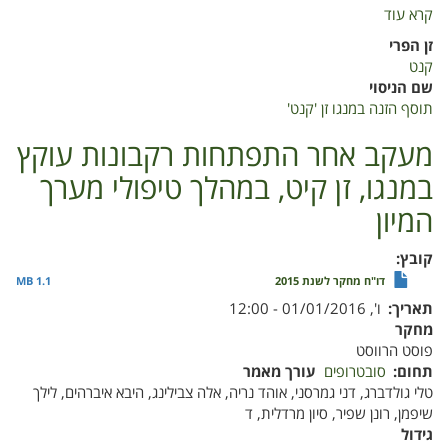
קרא עוד
על
תוסף
זן הפרי
הזנה
קנט
במנגו
שם הניסוי
זן
תוסף הזנה במנגו זן 'קנט'
'קנט'
מעקב אחר התפתחות רקבונות עוקץ
במנגו, זן קיט, במהלך טיפולי מערך
המיון
קובץ
דו"ח מחקר לשנת 2015
1.1 MB
תאריך
ו', 01/01/2016 - 12:00
מחקר
פוסט הרווסט
תחום
סובטרופים
עורך מאמר
טלי גולדברג, דני גמרסני, אוהד נריה, אלה צבילינג, היבא איברהים, לילך
שיפמן, רונן שפיר, סיון מרדלית, ד
גידול