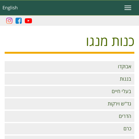
דילוג
English
Toggle
לתוכן
navigation
העיקרי
כנות מנגו
Branches
אבוקדו
בננות
בעלי חיים
גד"ש וירקות
הדרים
כרם