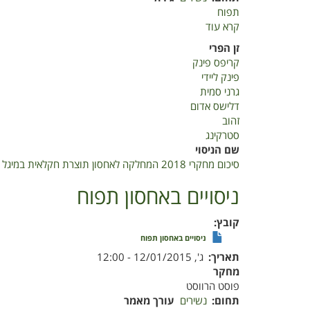
תפוח
קרא עוד
על
סיכום
זן הפרי
מחקרי
קריפס פינק
2018
פינק ליידי
המחלקה
גרני סמית
לאחסון
דלישס אדום
תוצרת
זהוב
חקלאית
סטרקינג
במיגל
שם הניסוי
מוגש
סיכום מחקרי 2018 המחלקה לאחסון תוצרת חקלאית במיגל מוגש לשולחן תפוח במועצת הצמחים
לשולחן
תפוח
ניסויים באחסון תפוח
במועצת
הצמחים
קובץ
ניסויים באחסון תפוח
תאריך
ג', 12/01/2015 - 12:00
מחקר
פוסט הרווסט
תחום
נשירים
עורך מאמר