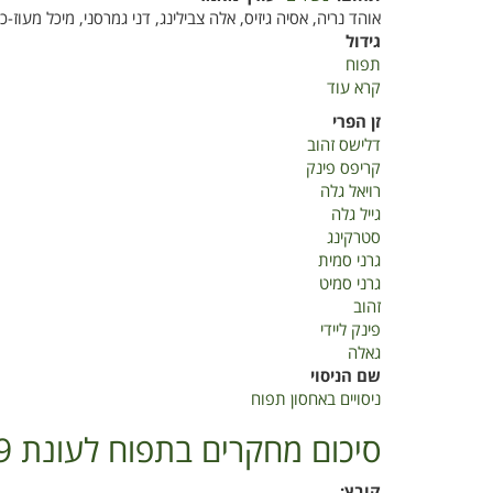
אוהד נריה, אסיה גיזיס, אלה צבילינג, דני גמרסני, מיכל מעוז-כי
גידול
תפוח
קרא עוד
על
ניסויים
זן הפרי
באחסון
דלישס זהוב
תפוח
קריפס פינק
רויאל גלה
גייל גלה
סטרקינג
גרני סמית
גרני סמיט
זהוב
פינק ליידי
גאלה
שם הניסוי
ניסויים באחסון תפוח
סיכום מחקרים בתפוח לעונת 2019
קובץ