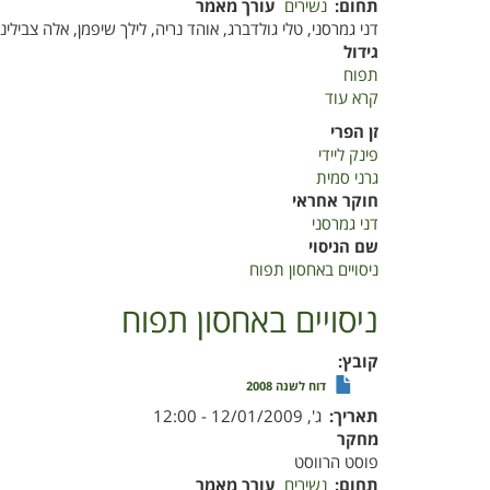
תחום
נשירים
עורך מאמר
דני גמרסני, טלי גולדברג, אוהד נריה, לילך שיפמן, אלה צבילינג
גידול
תפוח
קרא עוד
על
ניסויים
זן הפרי
באחסון
פינק ליידי
תפוח
גרני סמית
חוקר אחראי
דני גמרסני
שם הניסוי
ניסויים באחסון תפוח
ניסויים באחסון תפוח
קובץ
דוח לשנה 2008
תאריך
ג', 12/01/2009 - 12:00
מחקר
פוסט הרווסט
תחום
נשירים
עורך מאמר