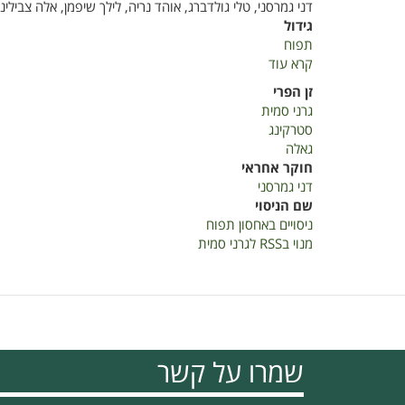
דני גמרסני, טלי גולדברג, אוהד נריה, לילך שיפמן, אלה צבילינג,
גידול
תפוח
קרא עוד
על
ניסויים
זן הפרי
באחסון
גרני סמית
תפוח
סטרקינג
גאלה
חוקר אחראי
דני גמרסני
שם הניסוי
ניסויים באחסון תפוח
מנוי בRSS לגרני סמית
שמרו על קשר